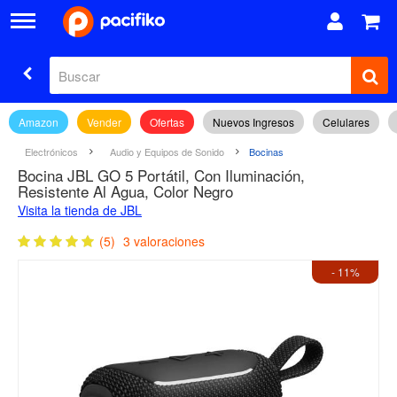
Amazon
Vender
Ofertas
Nuevos Ingresos
Celulares
Electrónicos
Audio y Equipos de Sonido
Bocinas
Bocina JBL GO 5 Portátil, Con Iluminación,
Resistente Al Agua, Color Negro
Visita la tienda de JBL
(5)
3 valoraciones
- 11%