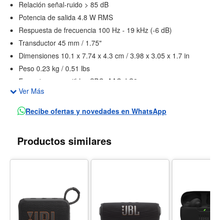
Relación señal-ruido > 85 dB
Potencia de salida 4.8 W RMS
Respuesta de frecuencia 100 Hz - 19 kHz (-6 dB)
Transductor 45 mm / 1.75"
Dimensiones 10.1 x 7.74 x 4.3 cm / 3.98 x 3.05 x 1.7 in
Peso 0.23 kg / 0.51 lbs
Formatos compatibles SBC, AAC, LC3
Ver Más
Puertos USB-C (entrada)
Perfil Bluetooth A2DP V1.4, AVRCP V1.6
Recibe ofertas y novedades en WhatsApp
Frecuencia Bluetooth 2.4 - 2.4835 GHz
Modulación Bluetooth GFSK, π/4 DQPSK, 8DPSK
Productos similares
Potencia Bluetooth ≤ 16 dBm (EIRP)
Versión Bluetooth 6.0
Temperatura máxima de funcionamiento 40 °C
Tipo de batería Li-ion 3.85 Wh
Tiempo de carga 3 horas
Tiempo de reproducción 8 horas