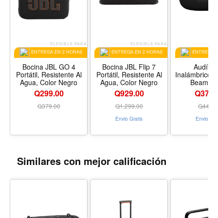
Playtime Boost Sí
Certificación IP IP68
Resistencia A prueba de polvo, caídas y agua
Soporte Auracast Sí
ELEGIBLE PARA
ELEGIBLE PARA
EL
ENTREGA EN 2 HORAS
ENTREGA EN 2 HORAS
ENTREGA E
Bocina JBL GO 4
Bocina JBL Flip 7
Audífo
Portátil, Resistente Al
Portátil, Resistente Al
Inalámbricos 
Agua, Color Negro
Agua, Color Negro
Beam 2 
Cancelación d
Q299.00
Q929.00
Q379.
Bluetooth, Co
Q
379.00
Q
1,299.00
Q
449.0
Envio Gratis
Envio Gra
Similares con mejor calificación