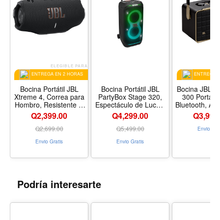
ELEGIBLE PARA
EL
ENTREGA EN 2 HORAS
ENTREGA E
Bocina Portátil JBL
Bocina Portátil JBL
Bocina JBL Au
Xtreme 4, Correa para
PartyBox Stage 320,
300 Portátil
Hombro, Resistente al
Espectáculo de Luces,
Bluetooth, Asi
Agua, Color Negro
Resistente a
Voz
Q2,399.00
Q4,299.00
Q
3,999
Salpicaduras, Color
Negro
Q
2,699.00
Q
5,499.00
Envio Gra
Envio Gratis
Envio Gratis
Podría interesarte