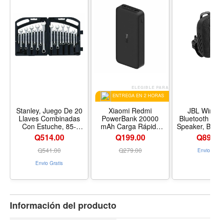
ELEGIBLE PARA
ENTREGA EN 2 HORAS
Stanley, Juego De 20
Xiaomi Redmi
JBL Wind
Llaves Combinadas
PowerBank 20000
Bluetooth Ha
Con Estuche, 85-
mAh Carga Rápida
Speaker, Blac
783LA
18W, Color Negro
Black
Q514.00
Q199.00
Q
894.
Q
541.00
Q
279.00
Envio Gra
Envio Gratis
Información del producto