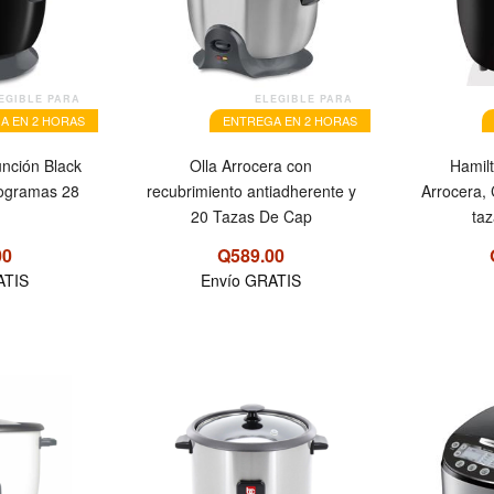
EGIBLE PARA
ELEGIBLE PARA
A EN 2 HORAS
ENTREGA EN 2 HORAS
función Black
Olla Arrocera con
Hamilt
rogramas 28
recubrimiento antiadherente y
Arrocera,
20 Tazas De Cap
ta
00
Q589.00
ATIS
Envío GRATIS