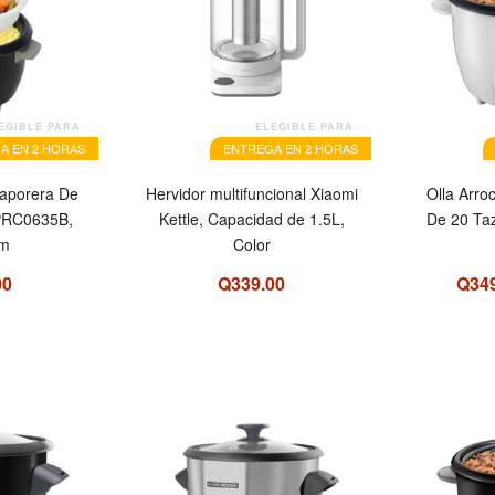
EGIBLE PARA
ELEGIBLE PARA
A EN 2 HORAS
ENTREGA EN 2 HORAS
Vaporera De
Hervidor multifuncional Xiaomi
Olla Arro
PRC0635B,
Kettle, Capacidad de 1.5L,
De 20 Taz
um
Color
00
Q339.00
Q34