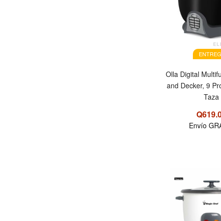
EL
ENTREG
Olla Digital Multi
and Decker, 9 P
Taza
Q619.
Envío GR