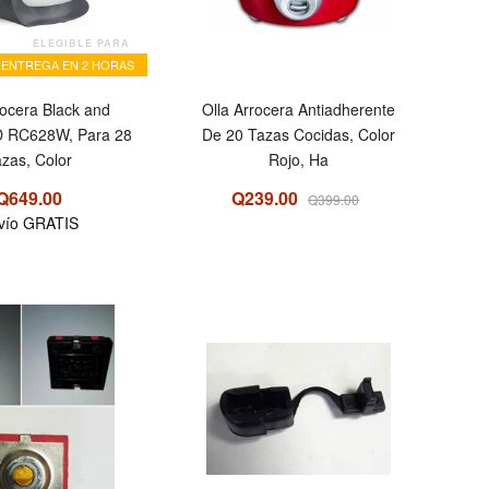
ELEGIBLE PARA
ENTREGA EN 2 HORAS
rocera Black and
Olla Arrocera Antiadherente
D RC628W, Para 28
De 20 Tazas Cocidas, Color
zas, Color
Rojo, Ha
Q649.00
Q239.00
Q399.00
vío GRATIS