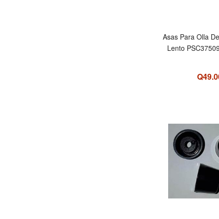
Asas Para Olla D
Lento PSC37509
Q49.0