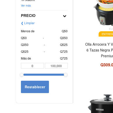
Ver más
PRECIO
❰ Limpiar
EL
Menos de
Q50
ENTREG
Q50
-
Q350
Olla Arrocera Y 
Q350
-
Q525
6 Tazas Negra 
Q525
-
Q725
Premi
Más de
Q725
Q309.
Restablecer