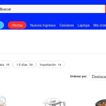
n
Ofertas
Nuevos Ingresos
Celulares
Laptops
Mis órd
ata
16
1-5 días
34
Importación
14
Ordenar por:
OFERTA