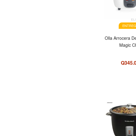
EL
ENTREG
Olla Arrocera D
Magic C
Q345.