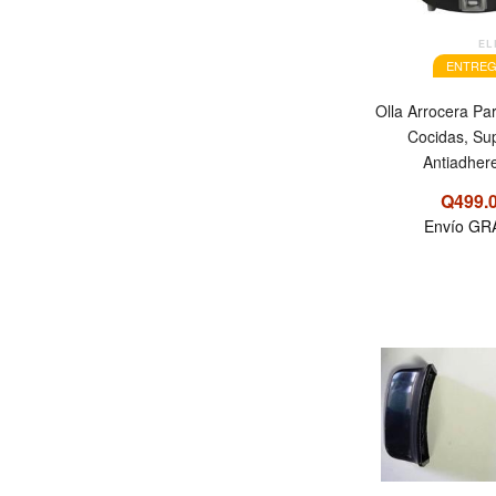
EL
ENTREG
Olla Arrocera Pa
Cocidas, Sup
Antiadher
Q499.
Envío GR