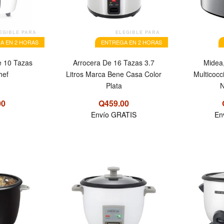
EGIBLE PARA
ELEGIBLE PARA
A EN 2 HORAS
ENTREGA EN 2 HORAS
e 10 Tazas
Arrocera De 16 Tazas 3.7
Midea,
hef
Litros Marca Bene Casa Color
Multicocci
Plata
N
00
Q459.00
Envío GRATIS
En