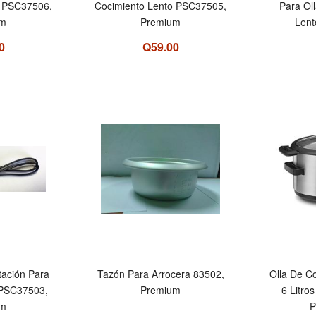
o PSC37506,
Cocimiento Lento PSC37505,
Para Ol
um
Premium
Len
0
Q59.00
tación Para
Tazón Para Arrocera 83502,
Olla De C
 PSC37503,
Premium
6 Litro
um
P