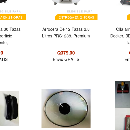
EGIBLE PARA
ELEGIBLE PARA
A EN 2 HORAS
ENTREGA EN 2 HORAS
ra 30 Tazas
Arrocera De 12 Tazas 2.8
Olla ar
erficie
Litros PRC1238, Premium
Decker, B
ente,
Ta
00
Q379.00
ATIS
Envío GRATIS
En