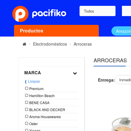
Todos
Productos
Amazo
Electrodomésticos
Arroceras
ARROCERAS
MARCA
Entrega:
Inmedi
❰ Limpiar
Premium
Hamilton Beach
BENE CASA
BLACK AND DECKER
Aroma Housewares
Oster
Xiaomi