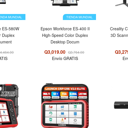
ENDA MUNDIAL
TIENDA MUNDIAL
e ES-580W
Epson Workforce ES-400 II
Creality 
r Duplex
High-Speed Color Duplex
3D Scanne
cument
Desktop Docum
Q3,019.00
Q3,27
4,464.00
Q3,764.00
ATIS
Envío GRATIS
En
OFERTA