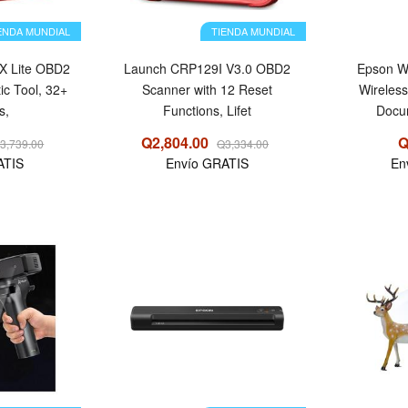
ENDA MUNDIAL
TIENDA MUNDIAL
 Lite OBD2
Launch CRP129I V3.0 OBD2
Epson W
ic Tool, 32+
Scanner with 12 Reset
Wireles
s,
Functions, Lifet
Docu
Q2,804.00
Q
3,739.00
Q3,334.00
ATIS
Envío GRATIS
En
OFERTA