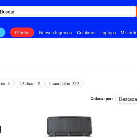
n
Ofertas
Nuevos Ingresos
Celulares
Laptops
Mis órd
ata
4
1-5 días
12
Importación
312
Ordenar por:
OFERTA