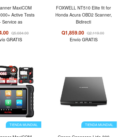
Scanner MaxiCOM
FOXWELL NT510 Elite fit for
000+ Active Tests
Honda Acura OBD2 Scanner,
 Service as
Bidirecti
4.00
Q1,859.00
Q5,684.00
Q2,119.00
vío GRATIS
Envío GRATIS
TIENDA MUNDIAL
TIENDA MUNDIAL