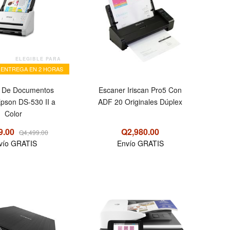
ELEGIBLE PARA
ENTREGA EN 2 HORAS
r De Documentos
Escaner Iriscan Pro5 Con
pson DS-530 II a
ADF 20 Originales Dúplex
Color
9.00
Q2,980.00
Q4,499.00
vío GRATIS
Envío GRATIS
OFERTA