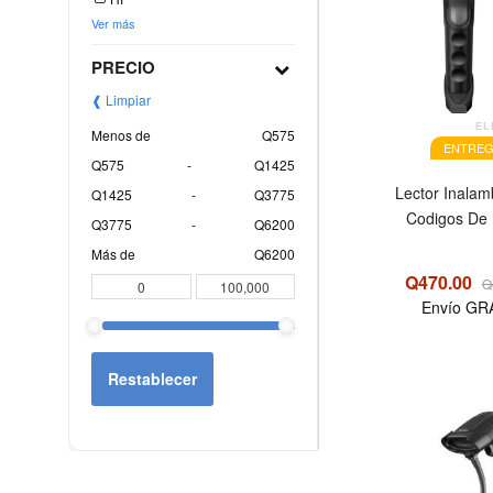
Ver más
PRECIO
❰ Limpiar
EL
Menos de
Q575
ENTREG
Q575
-
Q1425
Lector Inalam
Q1425
-
Q3775
Codigos De 
Q3775
-
Q6200
Más de
Q6200
Q470.00
Q
Envío GR
Restablecer
OFERTA