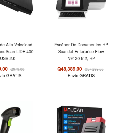
de Alta Velocidad
Escáner De Documentos HP
noScan LiDE 400
ScanJet Enterprise Flow
USB 2.0
N9120 fn2, HP
9.00
Q48,389.00
Q979.00
Q57,299.00
vío GRATIS
Envío GRATIS