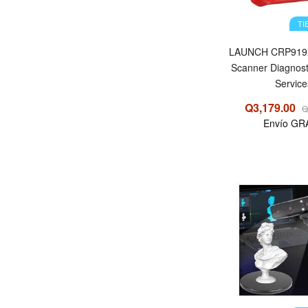
TI
LAUNCH CRP919X
Scanner Diagnost
Service
Q3,179.00
Q
Envío GR
OFERTA