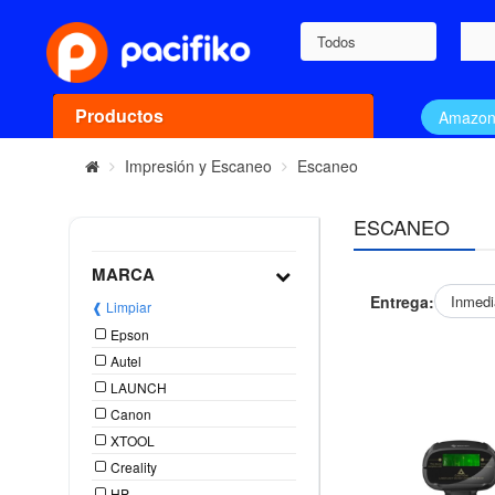
Todos
Productos
Amazo
Impresión y Escaneo
Escaneo
ESCANEO
MARCA
Entrega:
Inmedi
❰ Limpiar
Epson
Autel
LAUNCH
Canon
XTOOL
OFERTA
Creality
HP