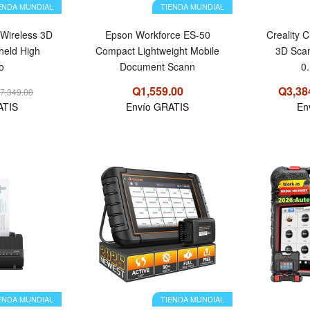
ENDA MUNDIAL
TIENDA MUNDIAL
e Wireless 3D
Epson Workforce ES-50
Creality 
held High
Compact Lightweight Mobile
3D Scan
o
Document Scann
0
Q1,559.00
Q3,38
7,349.00
ATIS
Envío GRATIS
En
OFERTA
OFERTA
ENDA MUNDIAL
TIENDA MUNDIAL