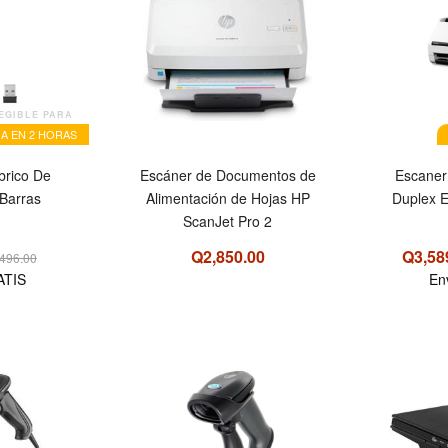
EGIBLE PARA
A EN 2 HORAS
brico De
Escáner de Documentos de
Escane
Barras
Alimentación de Hojas HP
Duplex E
ScanJet Pro 2
Q2,850.00
Q3,58
496.00
ATIS
En
OFERTA