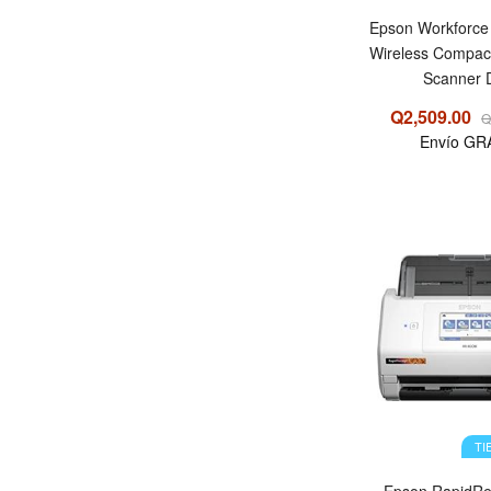
Epson Workforc
Wireless Compac
Scanner 
Q2,509.00
Q
Envío GR
TI