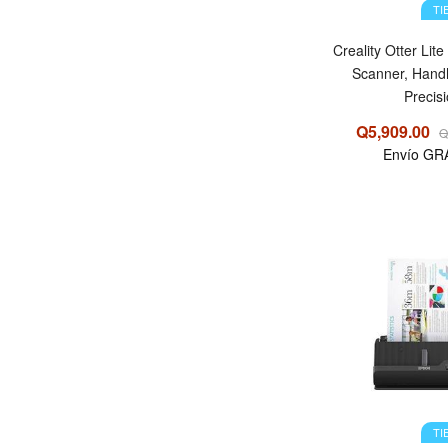
TI
Creality Otter Lit
Scanner, Hand
Precisi
Q5,909.00
Q
Envío GR
OFERTA
TI