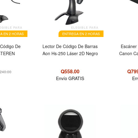
EGIBLE PARA
ELEGIBLE PARA
A EN 2 HORAS
ENTREGA EN 2 HORAS
 Código De
Lector De Código De Barras
Escáner 
 STEREN
Aon Hs-250 Láser 2D Negro
Canon Ca
Q558.00
Q79
240.00
Envío GRATIS
En