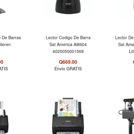
o De Barras
Lector Codigo De Barra
Lector De
Steren
Sat America Ai8604
Sat Amer
4020050001568
Ld
00
Q669.00
ATIS
Envío GRATIS
OFERTA
OFERTA