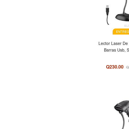
EL
ENTREG
Lector Laser De
Barras Usb,
Q230.00
Q