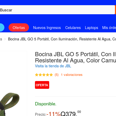
n
Ofertas
Nuevos Ingresos
Celulares
Laptops
Mis órd
as
Bocina JBL GO 5 Portátil, Con Iluminación, Resistente Al Agua, C
Bocina JBL GO 5 Portátil, Con I
Resistente Al Agua, Color Camu
Visita la tienda de JBL
(5)
1 valoraciones
OFERTA
Disponible.
-11%
Q379.
00
Precio: