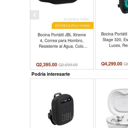
ELEGIBLE PARA
ENTREGA EN 2 HORAS
Bocina Portáti
Bocina Portátil JBL Xtreme
Stage 320, Es
4, Correa para Hombro,
Luces, Res
Resistente al Agua, Color
Salpicaduras,
Negro
Q4,299.00
Q
Q2,395.00
Q
2,699.00
Podría interesarte