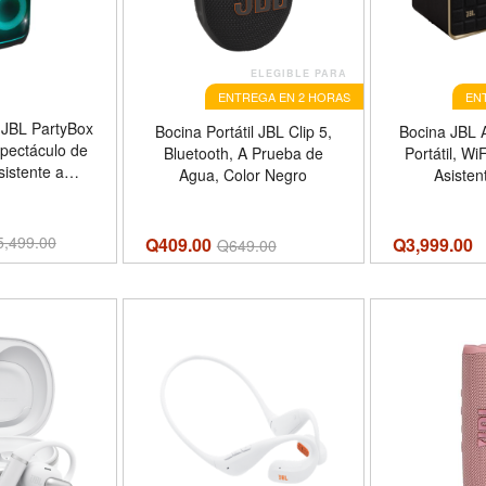
ELEGIBLE PARA
ENTREGA EN 2 HORAS
EN
l JBL PartyBox
Bocina Portátil JBL Clip 5,
Bocina JBL 
pectáculo de
Bluetooth, A Prueba de
Portátil, Wi
istente a
Agua, Color Negro
Asisten
 Color Negro
5,499.00
Q409.00
Q
3,999.00
Q
649.00