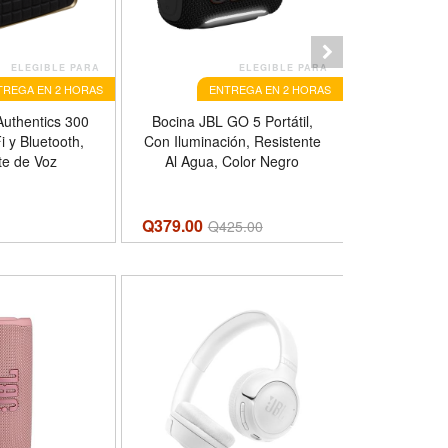
ELEGIBLE PARA
ELEGIBLE PARA
TREGA EN 2 HORAS
ENTREGA EN 2 HORAS
E
Authentics 300
Bocina JBL GO 5 Portátil,
Bocina JBL 
Fi y Bluetooth,
Con Iluminación, Resistente
Essential 
te de Voz
Al Agua, Color Negro
Q379.00
Q2,199.00
Q
425.00