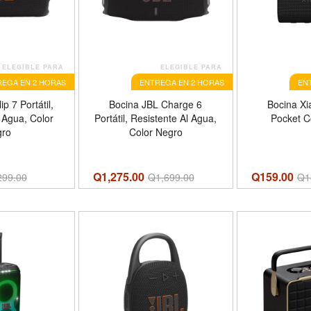
ELEGIBLE PARA
ELEGIBLE PARA
EGA EN 2 HORAS
ENTREGA EN 2 HORAS
EN
p 7 Portátil,
Bocina JBL Charge 6
Bocina X
 Agua, Color
Portátil, Resistente Al Agua,
Pocket C
gro
Color Negro
Q1,275.00
Q159.00
299.00
Q
1,699.00
Q
1