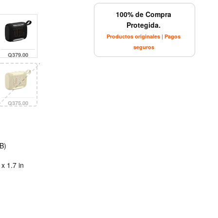
100% de Compra
Protegida.
Productos originales | Pagos
seguros
Q379.00
Q375.00
B)
x 1.7 in