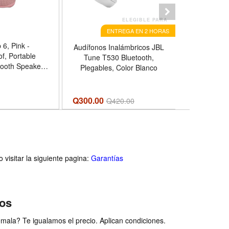
ELEGIBLE PARA
ENTREGA EN 2 HORAS
E
 6, Pink -
Audífonos Inalámbricos JBL
Audífonos 
f, Portable
Tune T530 Bluetooth,
Inalám
tooth Speaker -
Plegables, Color Blanco
Cancelación
rs of Wireless
Includes Noise-
Speakerphone,
Q300.00
Q379.00
Q
420.00
Q
tant Connect+
visitar la siguiente pagina:
Garantías
ios
ala? Te igualamos el precio. Aplican condiciones.