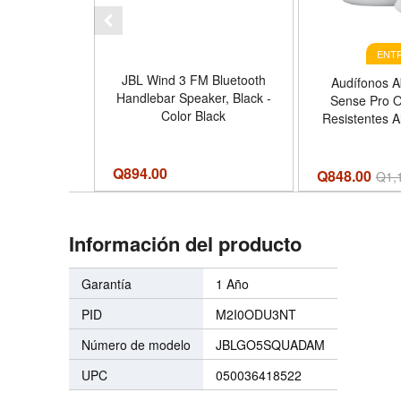
ENTR
JBL Wind 3 FM Bluetooth
Audífonos A
Handlebar Speaker, Black -
Sense Pro 
Color Black
Resistentes A
Bla
Q
894.00
Q848.00
Q
1,
Información del producto
Garantía
1 Año
PID
M2I0ODU3NT
Número de modelo
JBLGO5SQUADAM
UPC
050036418522