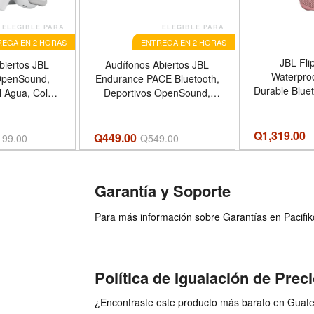
ELEGIBLE PARA
ELEGIBLE PARA
EGA EN 2 HORAS
ENTREGA EN 2 HORAS
JBL Flip
biertos JBL
Audífonos Abiertos JBL
Waterproo
OpenSound,
Endurance PACE Bluetooth,
Durable Blue
l Agua, Color
Deportivos OpenSound,
Up to 12 Hou
nco
Color Blanco
Streaming - 
Canceling 
Q
1,319.00
Q449.00
199.00
Q
549.00
Voice Assis
Garantía y Soporte
Para más información sobre Garantías en Pacifiko 
Política de Igualación de Prec
¿Encontraste este producto más barato en Guatem