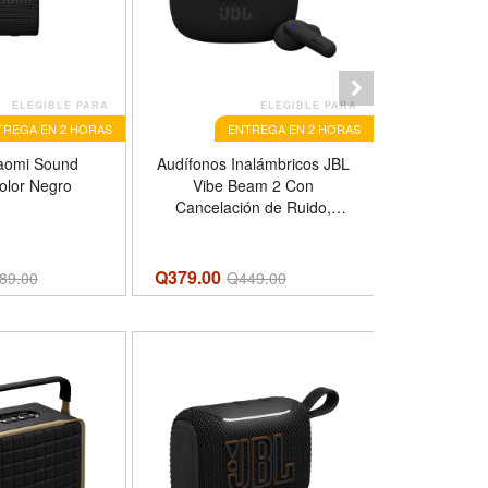
ELEGIBLE PARA
ELEGIBLE PARA
TREGA EN 2 HORAS
ENTREGA EN 2 HORAS
E
iaomi Sound
Audífonos Inalámbricos JBL
Cargador P
olor Negro
Vibe Beam 2 Con
P3400, Po
Cancelación de Ruido,
Mah, Car
Bluetooth, Color Negro
USB-C, 
Q379.00
Q329.00
89.00
Q
449.00
Q