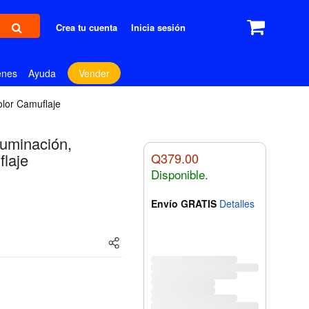
Crea tu cuenta
Inicia sesión
enes
Ayuda
Vender
olor Camuflaje
luminación,
flaje
Q379.00
Disponible.
Envío GRATIS
Detalles