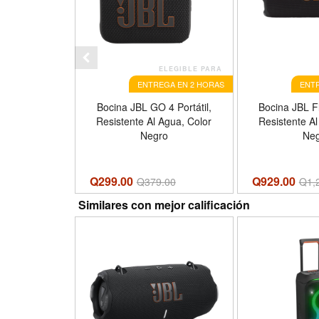
ELEGIBLE PARA
ENTREGA EN 2 HORAS
ENTR
Bocina JBL GO 4 Portátil,
Bocina JBL Fli
Resistente Al Agua, Color
Resistente Al
Negro
Ne
Q299.00
Q929.00
Q
379.00
Q
1,
Similares con mejor calificación