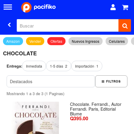
Amazon
Vender
Ofertas
Nuevos Ingresos
Celulares
CHOCOLATE
Entrega:
Inmediata
1-5 días
2
Importación
1
FILTROS
Mostrando 1 a 3 de 3 (1 Paginas)
Chocolate. Ferrandi., Autor
Ferrandi. Paris, Editorial
Blume
Q395.00