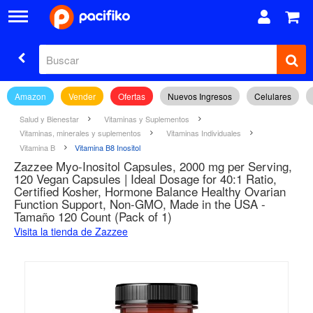
Amazon
Vender
Ofertas
Nuevos Ingresos
Celulares
Salud y Bienestar
Vitaminas y Suplementos
Vitaminas, minerales y suplementos
Vitaminas Individuales
Vitamina B
Vitamina B8 Inositol
Zazzee Myo-Inositol Capsules, 2000 mg per Serving,
120 Vegan Capsules | Ideal Dosage for 40:1 Ratio,
Certified Kosher, Hormone Balance Healthy Ovarian
Function Support, Non-GMO, Made in the USA -
Tamaño 120 Count (Pack of 1)
Visita la tienda de Zazzee