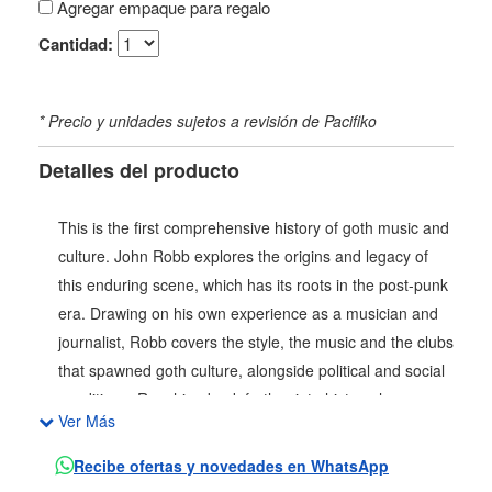
Agregar empaque para regalo
Cantidad:
* Precio y unidades sujetos a revisión de Pacifiko
Detalles del producto
This is the first comprehensive history of goth music and
culture. John Robb explores the origins and legacy of
this enduring scene, which has its roots in the post-punk
era. Drawing on his own experience as a musician and
journalist, Robb covers the style, the music and the clubs
that spawned goth culture, alongside political and social
conditions. Reaching back further into history, he
Ver Más
examines key events and movements that frame the
ideas of goth, from the fall of Rome to Lord Byron and
Recibe ofertas y novedades en WhatsApp
the Romantic poets, European folk tales, Gothic art and