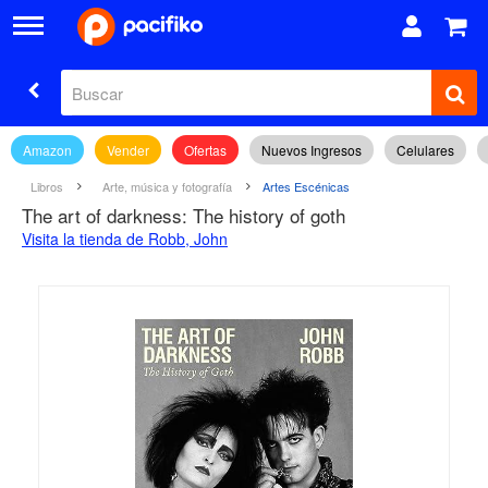
Amazon
Vender
Ofertas
Nuevos Ingresos
Celulares
Libros
Arte, música y fotografía
Artes Escénicas
The art of darkness: The history of goth
Visita la tienda de Robb, John