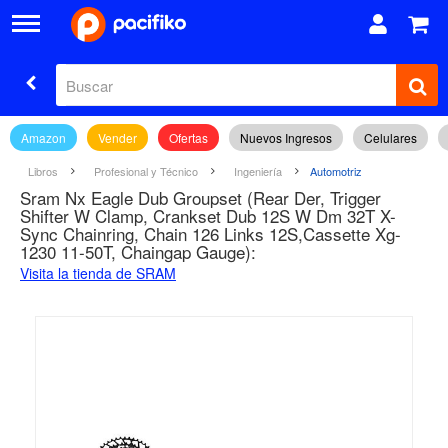
Amazon
Vender
Ofertas
Nuevos Ingresos
Celulares
Libros
Profesional y Técnico
Ingeniería
Automotriz
Sram Nx Eagle Dub Groupset (Rear Der, Trigger
Shifter W Clamp, Crankset Dub 12S W Dm 32T X-
Sync Chainring, Chain 126 Links 12S,Cassette Xg-
1230 11-50T, Chaingap Gauge):
Visita la tienda de SRAM