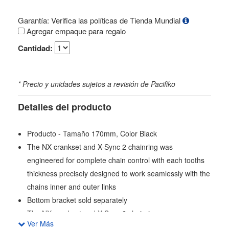
Garantía: Verifica las políticas de Tienda Mundial
Agregar empaque para regalo
Cantidad:
* Precio y unidades sujetos a revisión de Pacifiko
Detalles del producto
Producto - Tamaño 170mm, Color Black
The NX crankset and X-Sync 2 chainring was
engineered for complete chain control with each tooths
thickness precisely designed to work seamlessly with the
chains inner and outer links
Bottom bracket sold separately
The NX crankset and X-Sync 2 chainring were
Ver Más
engineered for complete chain control with each tooth