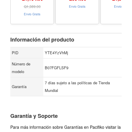
freewheels
brackets-and-
CNC Linear S
accessories
Actuator, Do
Q
1,389.00
Envio Gratis
Envio Gratis
Optical Axis L
Envio Gratis
Slide Rail1605
ScrewNema
Stepper Mot
(200mm wi
DM556S) - Ta
Información del producto
200mm with D
PID
YTE4YzVhMj
Número de
B07FGFLSF9
modelo
7 días sujeto a las políticas de Tienda
Garantía
Mundial
Garantía y Soporte
Para más información sobre Garantías en Pacifiko visitar la