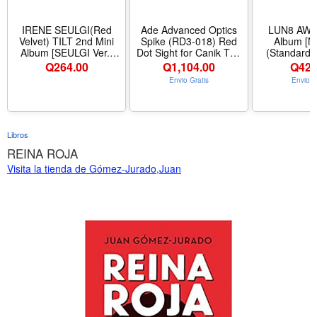
IRENE SEULGI(Red
Ade Advanced Optics
LUN8 AW
Velvet) TILT 2nd Mini
Spike (RD3-018) Red
Album [Ne
Album [SEULGI Ver.]
Dot Sight for Canik TP9
(Standard v
Photobook + CD +
Elite SC, Canik Mete
Order Benefi
Q
264.00
Q
1,104.00
Q
424
Photocard + Print Photo
SFT, Sig Sauer
Exclusiv
Envio Gratis
Envio G
+ Folded Poster
365XL,Ruger Max9 and
Inspired Digi
Springfield Hellcat
- Color N
OSP/PRO-FDE/TAN
(Standar
Body Color | For Canik
TP9 Elite SC, Canik
Libros
Mete SFT, Sig Sauer
REINA ROJA
365XL
Visita la tienda de Gómez-Jurado,Juan