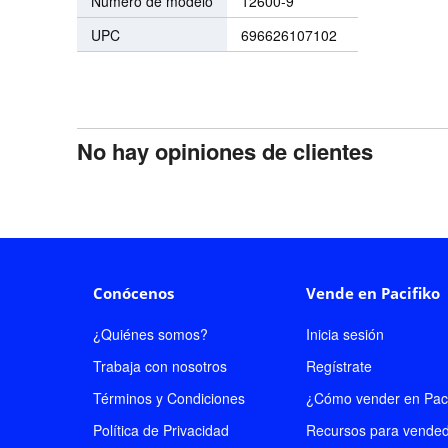
Número de modelo
12600-9
UPC
696626107102
No hay opiniones de clientes
Conócenos
Vende en Pacifiko
¿Quiénes somos?
Inicia sesión
Trabaja con nosotros
Regístrate
Términos y Condiciones
¿Cómo vender en Paci
Política de Privacidad
Recursos para vende