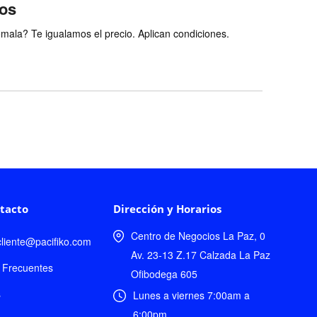
ios
ala? Te igualamos el precio. Aplican condiciones.
tacto
Dirección y Horarios
Centro de Negocios La Paz, 0
lcliente@pacifiko.com
Av. 23-13 Z.17 Calzada La Paz
 Frecuentes
Ofibodega 605
s
Lunes a viernes 7:00am a
6:00pm