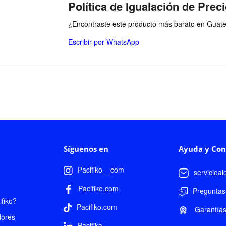
Política de Igualación de Prec
¿Encontraste este producto más barato en Guatem
Escribir por WhatsApp
Síguenos en
Ayuda y Con
Pacifiko__com
servicioa
Pacifiko.com
Preguntas
fiko?
Pacifiko.com
Garantía
dores
Pacifiko