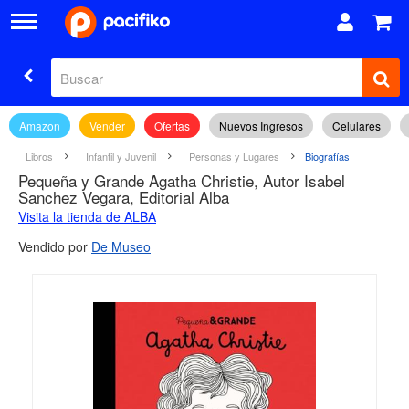
Amazon
Vender
Ofertas
Nuevos Ingresos
Celulares
Libros
Infantil y Juvenil
Personas y Lugares
Biografías
Pequeña y Grande Agatha Christie, Autor Isabel
Sanchez Vegara, Editorial Alba
Visita la tienda de ALBA
Vendido por
De Museo