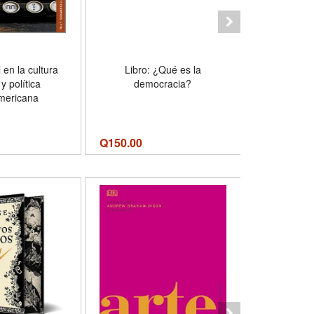
l en la cultura
Libro: ¿Qué es la
Libro: L
 y política
democracia?
Literarias
americana
Hi
Q
150.00
Q
210.00