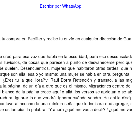
Escribir por WhatsApp
 tu compra en Pacifiko y recibe tu envío en cualquier dirección de Gu
e creó para esa voz que habla en la oscuridad, para eso desconsolado
jes lluviosos, de cosas que parecen a punto de desvanecerse pero qu
nde duelen. Desencuentros, mujeres que habitaron otras tardes, que h
ue son ella, esa o yo misma: una mujer se habla en otra, pregunta, s
 '¿Eres tú la que llora?'." Raúl Dorra Retención y tránsito, a las m
 la página, de un día a otro que es el mismo. Migraciones dentro del 
l blanco de la página crece aquí o allá, los versos se aprietan o se ab
rradura. Ignorar lo que vendrá. Ignorar cuándo vendrá. He ahí la disc
 mantuvo al acecho de una mínima señal que le indicara qué agregar, 
que es también la palabra: "Y ahora ¿qué me vas a decir? / ¿qué me vas