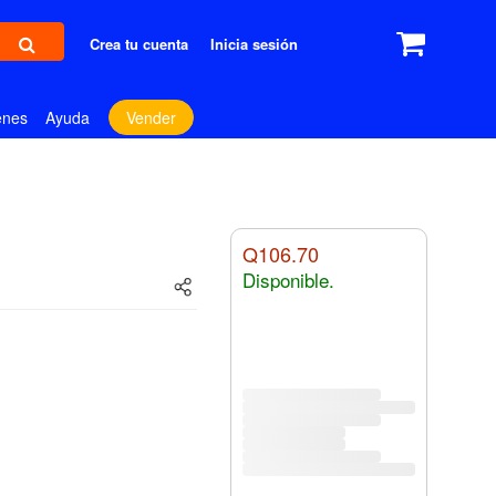
Crea tu cuenta
Inicia sesión
enes
Ayuda
Vender
Q106.70
Disponible.