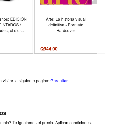
ernos: EDICIÓN
Arte: La historia visual
The Bell J
TINTADOS /
definitiva - Formato
Coming-o
ades, el dios
Hardcover
(Perennia
 Hércules, el
Format
o quiso serlo;
l hombre que
Q
944.00
Q174.00
Q
la muerte -
 Hardcover
visitar la siguiente pagina:
Garantías
ios
ala? Te igualamos el precio. Aplican condiciones.