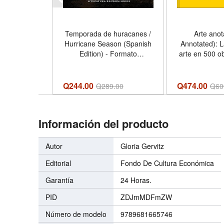
Temporada de huracanes /
Arte anot
Hurricane Season (Spanish
Annotated): La
Edition) - Formato
arte en 500 o
Paperback
Edition) 
Hardc
Q244.00
Q474.00
Q
289.00
Q
60
Información del producto
Autor
Gloria Gervitz
Editorial
Fondo De Cultura Económica
Garantía
24 Horas.
PID
ZDJmMDFmZW
Número de modelo
9789681665746