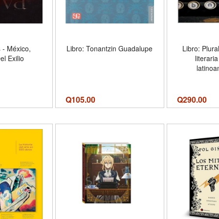
s - México,
Libro: Tonantzin Guadalupe
Libro: Plura
el Exilio
literaria
latino
Q
105.00
Q
290.00