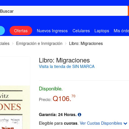
n
Ofertas
Nuevos Ingresos
Celulares
Laptops
Mis órd
ciales
Emigración e Inmigración
Libro: Migraciones
Libro: Migraciones
Visita la tienda de SIN MARCA
Disponible.
Q106.
70
Precio:
Garantía: 24 Horas.
Elegible para
cuotas
.
Ver Cuotas Disponibles