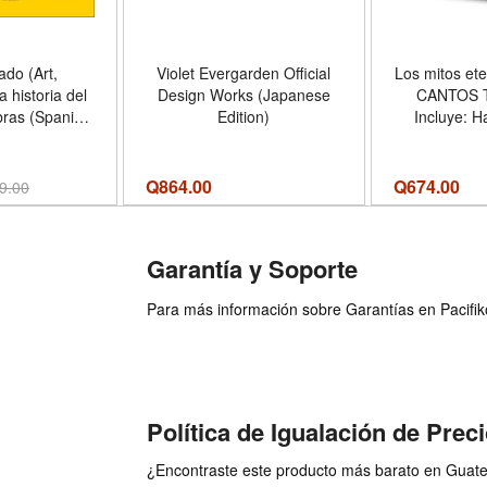
ado (Art,
Violet Evergarden Official
Los mitos et
 historia del
Design Works (Japanese
CANTOS 
bras (Spanish
Edition)
Incluye: H
- Formato
menos malo;
over
héroe que n
Sísifo, e
Q
864.00
Q
674.00
9.00
engañó a 
Formato
Garantía y Soporte
Para más información sobre Garantías en Pacifiko 
Política de Igualación de Prec
¿Encontraste este producto más barato en Guatem