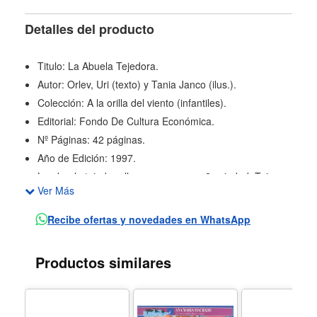
Detalles del producto
Titulo: La Abuela Tejedora.
Autor: Orlev, Uri (texto) y Tania Janco (ilus.).
Colección: A la orilla del viento (infantiles).
Editorial: Fondo De Cultura Económica.
Nº Páginas: 42 páginas.
Año de Edición: 1997.
La abuela tejedora llega a una pequeña ciudad. Teje su
Ver Más
casa con jardín y tambièn teje un par de nietos. Cuando
lleva a los niños de estambre a la escuela, no todos
Recibe ofertas y novedades en WhatsApp
están dispuestos a quererlos como ella. Ante los
prejuicios de la gente, la abuela debe tomar una medida
Productos similares
drástica.