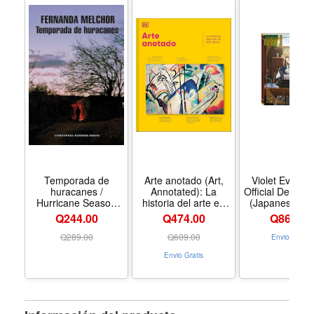
Temporada de
Arte anotado (Art,
Violet Everga
huracanes /
Annotated): La
Official Design
Hurricane Season
historia del arte en
(Japanese Edi
(Spanish Edition) -
500 obras (Spanish
Q244.00
Q474.00
Q
864.00
Formato Paperback
Edition) - Formato
Hardcover
Q
289.00
Q
609.00
Envio Gratis
Envio Gratis