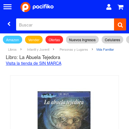
Amazon
Vender
Ofertas
Nuevos Ingresos
Celulares
Libros
Infantil y Juvenil
Personas y Lugares
Vida Familiar
Libro: La Abuela Tejedora
Visita la tienda de SIN MARCA