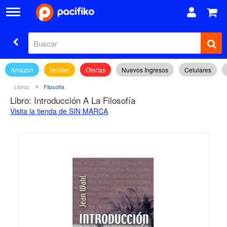
Amazon
Vender
Ofertas
Nuevos Ingresos
Celulares
Libros
Filosofía
Libro: Introducción A La Filosofía
Visita la tienda de SIN MARCA