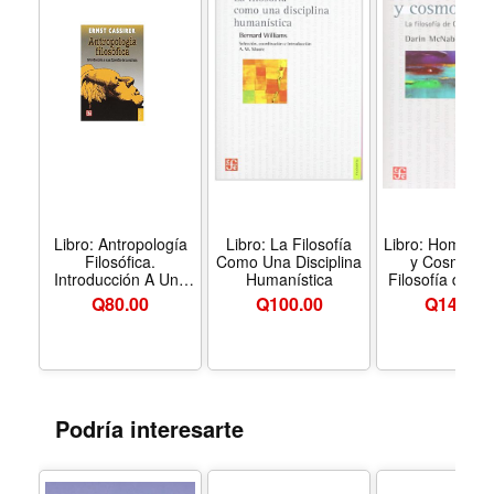
Libro: Antropología
Libro: La Filosofía
Libro: Hombre,
Filosófica.
Como Una Disciplina
y Cosmos: 
Introducción A Una
Humanística
Filosofía de Ch
Filosofía De La
S. Peirce
Q
80.00
Q
100.00
Q
140.00
Cultura
Podría interesarte