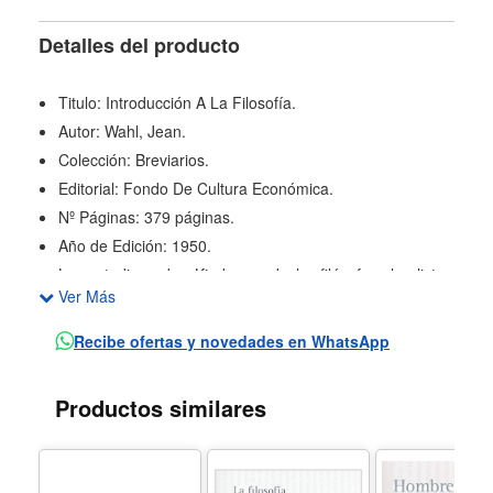
Detalles del producto
Titulo: Introducción A La Filosofía.
Autor: Wahl, Jean.
Colección: Breviarios.
Editorial: Fondo De Cultura Económica.
Nº Páginas: 379 páginas.
Año de Edición: 1950.
Los estudios sobre Kierkegaard y los filósofos pluralistas
Ver Más
de Inglaterra y Estados Unidos han consagrado a Jean
Wahl como espíritu agilísimo y sapiente. Estas mismas
Recibe ofertas y novedades en WhatsApp
virtudes operan en esta introducción a la filosofía que,
además de repasar conceptos básicos de esta
Productos similares
disciplina, lleva a cabo una necesaria revisión de los
conceptos metafísicos.