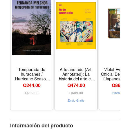
Temporada de
Arte anotado (Art,
Violet Everga
huracanes /
Annotated): La
Official Design
Hurricane Season
historia del arte en
(Japanese Edi
(Spanish Edition) -
500 obras (Spanish
Q244.00
Q474.00
Q
864.00
Formato Paperback
Edition) - Formato
Hardcover
Q
289.00
Q
609.00
Envio Gratis
Envio Gratis
Información del producto