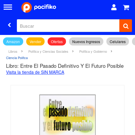
Amazon
Vender
Ofertas
Nuevos Ingresos
Celulares
Libros
Política y Ciencias Sociales
Política y Gobierno
Ciencia Polítca
Libro: Entre El Pasado Definitivo Y El Futuro Posible
Visita la tienda de SIN MARCA