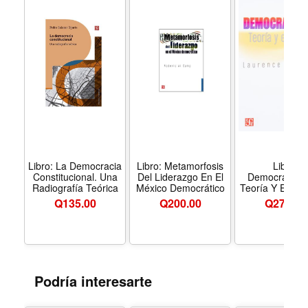
generalizar ningún tipo de conclusión comprometida en
relación con el estado de la democracia en México, el
talante incluyente y público de la negación política que el
país requiere, los temas pendientes para una necesaria
reforma del Estado y la situación de los partidos políticos
y, en particular, de la izquierda mexicana.
Libro: La Democracia
Libro: Metamorfosis
Libro:
Constitucional. Una
Del Liderazgo En El
Democratizac
Radiografía Teórica
México Democrático
Teoría Y Exper
Q
135.00
Q
200.00
Q
270.00
Podría interesarte