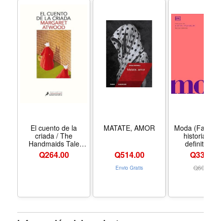
El cuento de la
MATATE, AMOR
Moda (Fashion
criada / The
historia visu
Handmaids Tale
definitva (
(Spanish Edition) -
Definitive Cult
Q
264.00
Q
514.00
Q339.00
Formato Paperback
Histories) (Sp
Edition) - For
Q
609.00
Envio Gratis
Hardcove