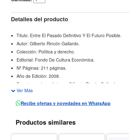
Detalles del producto
Titulo: Entre El Pasado Definitivo Y El Futuro Posible.
Autor: Gilberto Rincón Gallardo.
Colección: Política y derecho.
Editorial: Fondo De Cultura Económica.
Nº Páginas: 211 páginas.
Año de Edición: 2008.
En esta su obra póstuma, Gilberto Rincón Gallardo
Ver Más
afirma que "un político -sobre todo cuando se quiere de
izquierda- debe tener convicciones firmes y certezas
Recibe ofertas y novedades en WhatsApp
éticas, pero precisamente por ello debe estar
permanentemente abierto a la duda y a la crítica". En
Productos similares
este tenor aborda coyunturas políticas y sociales
precisas sin eludir la responsabilidad política ni intentar