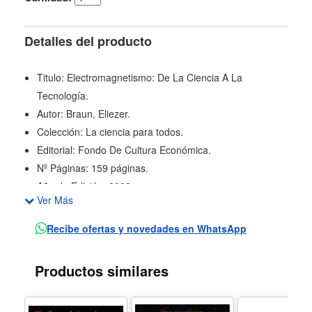
Detalles del producto
Titulo: Electromagnetismo: De La Ciencia A La
Tecnología.
Autor: Braun, Eliezer.
Colección: La ciencia para todos.
Editorial: Fondo De Cultura Económica.
Nº Páginas: 159 páginas.
Año de Edición: 2003.
Ver Más
"Desde tiempos inmemoriales el hombre se dio cuenta
de que, después de frotar con un paño la resina llamada
Recibe ofertas y novedades en WhatsApp
ámbar, esta adquiría la capacidad de atraer objetos
ligeros [...]. En griego ámbar se dice elektron, y de esta
Productos similares
palabra se deriva electricidad," Estas líneas de
Electromagnetismo anuncian uno de los hallazgos