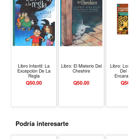
Libro Infantil: La
Libro: El Misterio Del
Libro: Los Cu
Excepción De La
Cheshire
Del Gato
Regla
Encaramado
Q
50.00
Q
50.00
Q
50.00
Podría interesarte