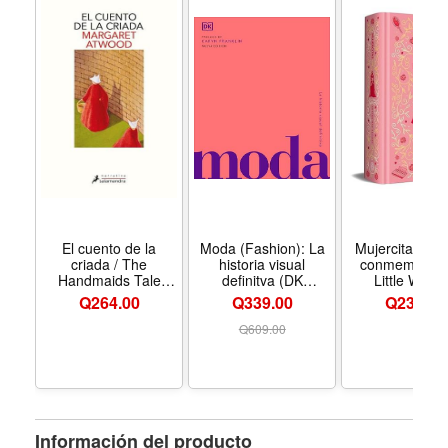
El cuento de la
Moda (Fashion): La
Mujercitas (Ed
criada / The
historia visual
conmemorativ
Handmaids Tale
definitva (DK
Little Wom
(Spanish Edition) -
Definitive Cultural
(Commemorat
Q
264.00
Q339.00
Q
239.00
Formato Paperback
Histories) (Spanish
Edition) (Spa
Edition) - Formato
Edition) - For
Q
609.00
Hardcover
Hardcove
Información del producto