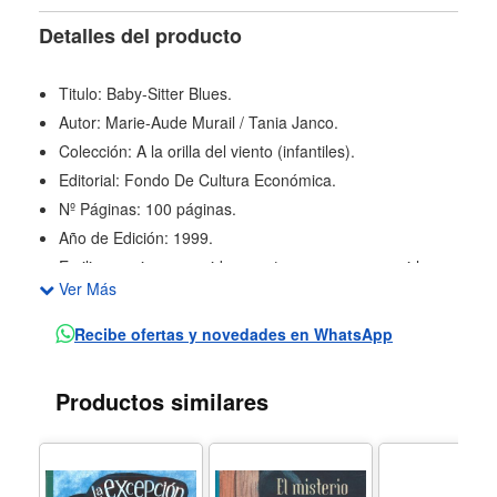
Detalles del producto
Titulo: Baby-Sitter Blues.
Autor: Marie-Aude Murail / Tania Janco.
Colección: A la orilla del viento (infantiles).
Editorial: Fondo De Cultura Económica.
Nº Páginas: 100 páginas.
Año de Edición: 1999.
Emiliano quiere una videocasetera, para conseguirla,
Ver Más
decide trabajar como niñero, y gracias a su habilidad
para inventar historias, entretiene a los pequeños
Recibe ofertas y novedades en WhatsApp
monstruos, se divierte y también aprende sobre
cuidados de los niños. Luego comienza a dar clases de
Productos similares
regularización. Esto lo lleva a conocer a Amandita, una
chica que lo meterá en más de un problema.