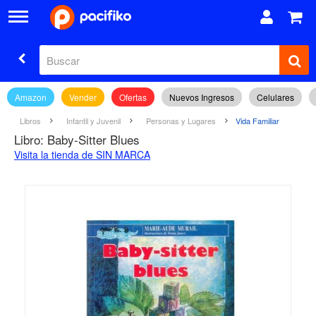
Amazon
Vender
Ofertas
Nuevos Ingresos
Celulares
Libros
Infantil y Juvenil
Personas y Lugares
Vida Familiar
Libro: Baby-Sitter Blues
Visita la tienda de SIN MARCA