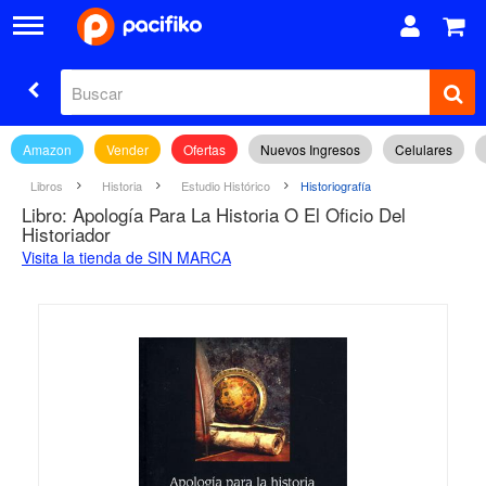
Amazon
Vender
Ofertas
Nuevos Ingresos
Celulares
Libros
Historia
Estudio Histórico
Historiografía
Libro: Apología Para La Historia O El Oficio Del
Historiador
Visita la tienda de SIN MARCA