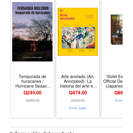
Temporada de
Arte anotado (Art,
Violet Everga
huracanes /
Annotated): La
Official Design
Hurricane Season
historia del arte en
(Japanese Edi
(Spanish Edition) -
500 obras (Spanish
Q244.00
Q474.00
Q
864.00
Formato Paperback
Edition) - Formato
Hardcover
Q
289.00
Q
609.00
Envio Gratis
Envio Gratis