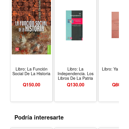
idiomas, no era una reproducción literal del trabajo de
Bloch ni contenía la totalidad de los esbozos y variantes
que el autor había producido.
Libro: La Función
Libro: La
Libro: Ya Era 
Social De La Historia
Independencia. Los
Libros De La Patria
Q
150.00
Q
130.00
Q
80.00
Podría interesarte