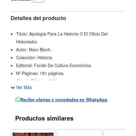
Detalles del producto
Titulo: Apología Para La Historia O El Oficio Del
Historiador.
Autor: Marc Bloch.
Colección: Historia.
Editorial: Fondo De Cultura Económica.
Nº Páginas: 181 páginas.
Año de Edición: 1996.
Ver Más
En 1943 Marc Bloch interrumpió su trabajo sobre
'Apología para la historia o el oficio del historiador' para
Recibe ofertas y novedades en WhatsApp
incorporarse a la resistencia antinazi. Su colega, Lucien
Febvre, corrigió y preparó una edición póstuma del que
Productos similares
se creía era el único texto. Sin embargo su versión,
ampliamente conocida y que fuera traducida a muchos