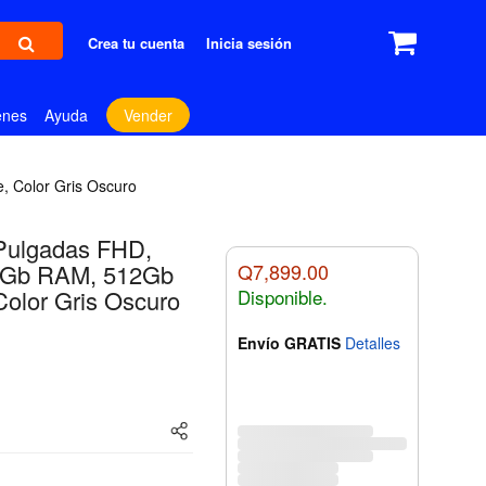
Crea tu cuenta
Inicia sesión
enes
Ayuda
Vender
 Color Gris Oscuro
Pulgadas FHD,
16Gb RAM, 512Gb
Q7,899.00
olor Gris Oscuro
Disponible.
Envío GRATIS
Detalles