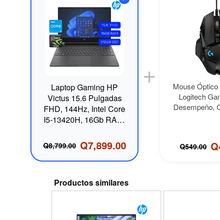
+
Mouse Óptico
Laptop Gaming HP
Logitech Gam
Victus 15.6 Pulgadas
Desempeño, C
FHD, 144Hz, Intel Core
I5-13420H, 16Gb RAM,
512Gb SSD, RTX
4050, Win11 Home,
Q7,899.00
Q
Q8,799.00
Q549.00
Color Gris Oscuro
Productos similares