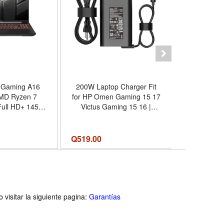
 Gaming A16
200W Laptop Charger Fit
Lenovo L
AMD Ryzen 7
for HP Omen Gaming 15 17
144Hz AM
Full HD+ 145Hz
Victus Gaming 15 16 |
16GB RAM 
VIDIA GeForce
Zbook 15 17 Power 16 G11
RT
, 16GB DDR5
Fury 15 G7 G8 Fury 16 G1i
 SSD, Backlit
G11 TPN-DA10 L00818-850
Q
519.00
Q12,599.0
 Windows 11
visitar la siguiente pagina:
Garantías