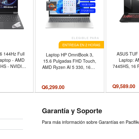
ELEGIBLE PARA
ENTREGA EN 2 HORAS
6 144Hz Full
ASUS TUF
Laptop HP OmniBook 3,
aptop - AMD
Laptop: 
15.6 Pulgadas FHD Touch,
HS - NVIDIA
7445HS, 16 
AMD Ryzen AI 5 330, 16GB
RTX 4050-
Display, N
RAM, 512GB SSD, Windows
opilot-with
RTX 4050
11 Home, Teclado Inglés,
 (32GB RAM
RAM, 512GB
Color Plata
Q
9,589.00
Q
6,299.00
D+Mouse pad)
Keyboard,
GB RAM |2TB
 SSD
Garantía y Soporte
Para más información sobre Garantías en Pacifiko 