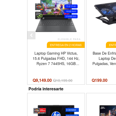
ELEGIBLE PARA
ENTREGA EN 2 HORAS
ENTR
Laptop Gaming HP Victus,
Base De Enfri
15.6 Pulgadas FHD, 144 Hz,
Laptop De
Ryzen 7 7445HS, 16GB
Pulgadas, Vent
RAM, 512GB SSD, NVIDIA
Color Negr
GeForce RTX 4050, W11
Home, Color Gris Oscuro
Q9,149.00
Q
199.00
Q
10,199.00
Podría interesarte