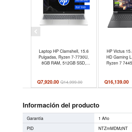
Laptop HP Clamshell, 15.6
HP Victus 15.
Pulgadas, Ryzen 7-7730U,
HD Gaming L
8GB RAM, 512GB SSD,
Ryzen 7 7445
W11 Home, Teclado
GeForce 
Español
Windows 11-C
Mouse Pad
Q7,920.00
Q
16,139.00
Q
14,999.00
|2TB PCIe SS
- Tamaño 32
PCIe
Información del producto
Garantía
1 Año
PID
NTZmMDMzNT