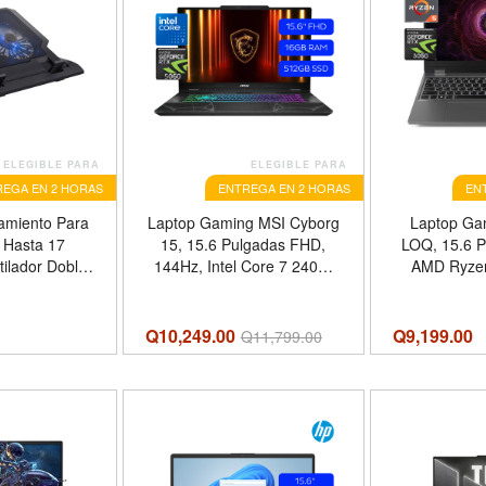
ELEGIBLE PARA
ELEGIBLE PARA
EGA EN 2 HORAS
ENTREGA EN 2 HORAS
EN
amiento Para
Laptop Gaming MSI Cyborg
Laptop Ga
 Hasta 17
15, 15.6 Pulgadas FHD,
LOQ, 15.6 
ilador Doble,
144Hz, Intel Core 7 240H,
AMD Ryze
o, Steren
16GB RAM, 512GB SSD,
16GB RAM,
RTX 5060 8GB, Win11
NVIDIA GeFo
Home, Color Negro, Teclado
Win11, Col
Q10,249.00
Q
9,199.00
Q
11,799.00
Inglés
Teclad