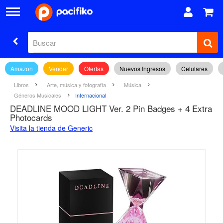
Amazon
Vender
Ofertas
Nuevos Ingresos
Celulares
Libros
Arte, música y fotografía
Música
Géneros Musicales
Internacional
DEADLINE MOOD LIGHT Ver. 2 Pin Badges + 4 Extra
Photocards
Visita la tienda de Generic