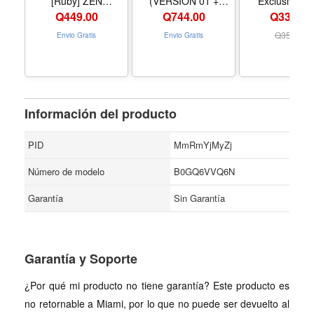
[Ruby] ZEN
(VERSION 01 +
Exclusive) 
Photobook Version
VERSION 02 +
Number one g
Q
449.00
Q
744.00
Q334.00
WEVERSE Ver. +1ea
Poster Photoc
BTS Store Gift Card)
Q
359.00
Envio Gratis
Envio Gratis
K-POP SEALED
Información del producto
PID
MmRmYjMyZj
Número de modelo
B0GQ6VVQ6N
Garantía
Sin Garantía
Garantía y Soporte
¿Por qué mi producto no tiene garantía? Este producto es
no retornable a Miami, por lo que no puede ser devuelto al