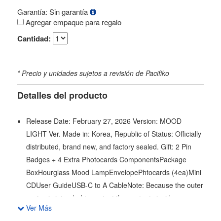
Garantía: Sin garantía
Agregar empaque para regalo
Cantidad:
* Precio y unidades sujetos a revisión de Pacifiko
Detalles del producto
Release Date: February 27, 2026 Version: MOOD
LIGHT Ver. Made in: Korea, Republic of Status: Officially
distributed, brand new, and factory sealed. Gift: 2 Pin
Badges + 4 Extra Photocards ComponentsPackage
BoxHourglass Mood LampEnvelopePhtocards (4ea)Mini
CDUser GuideUSB-C to A CableNote: Because the outer
casing is intended to protect the contents inside,
Ver Más
damage to the outer box cannot be a reason for return