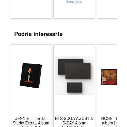
HAERIN Version) -
Albums Ran
Envio Gratis
Modelo Standard
Version - Mo
HAERIN Version
Weverse Alb
Random Vers
Podría interesarte
JENNIE - The 1st
BTS SUGA AGUST D
ROSE - first s
Studio ExtraL Album
D-DAY Album
album [rosie]