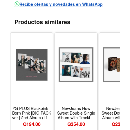
or exchange. Please film the UNBOXING video
Recibe ofertas y novedades en WhatsApp
immediately after delivery in case the internal
components are defective or missing.
Productos similares
YG PLUS Blackpink -
NewJeans How
NewJeans 
Born Pink [DIGIPACK
Sweet Double Single
Sweet Double S
ver.] 2nd Album (Lisa
Album with Tracking
Album with Tra
ver.)(YGP0182)
Sealed NJS New
Sealed NJS 
Q
194.00
Q
354.00
Q
239.00
Jeans (Standard
Jeans Weve