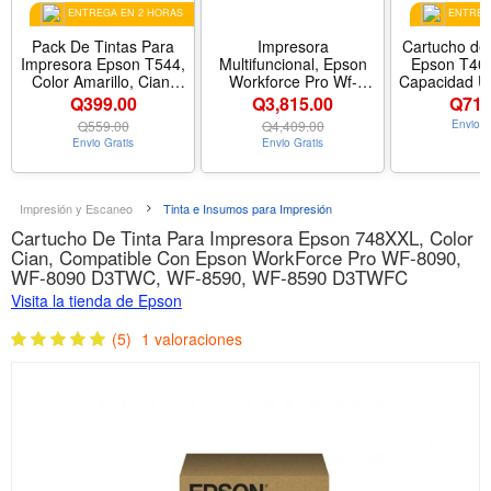
ENTREGA EN 2 HORAS
ENTREGA
Pack De Tintas Para
Impresora
Cartucho de 
Impresora Epson T544,
Multifuncional, Epson
Epson T40W
Color Amarillo, Cian,
Workforce Pro Wf-
Capacidad U
Magenta y Negro, 65ml,
C5810
XD2 
Q399.00
Q3,815.00
Q
715
Compatible Con Epson
Q
559.00
Q
4,409.00
Envio G
L1110, L1210, L1250,
Envio Gratis
Envio Gratis
L3110, L3150, L3160,
L3210, L3250, L3251,
L3260, L3560, L5190,
L5290, L5590
Impresión y Escaneo
Tinta e Insumos para Impresión
Cartucho De Tinta Para Impresora Epson 748XXL, Color
Cian, Compatible Con Epson WorkForce Pro WF-8090,
WF-8090 D3TWC, WF-8590, WF-8590 D3TWFC
Visita la tienda de Epson
(5)
1 valoraciones