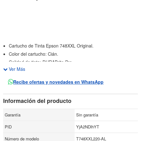
Cartucho de Tinta Epson 748XXL Original.
Color del cartucho: Cián.
Calidad de tinta: DURABrite Pro.
Ver Más
Capacidad extra alta.
Tipo de tinta: tinta de pigmento.
Recibe ofertas y novedades en WhatsApp
Rendimiento: 7000 páginas.
Ideal para la impresiones de trabajo.
Información del producto
Esta tinta ofrece texto nítido en negro y colores vívidos y
brillantes para cualquier presentación.
Garantía
Sin garantía
Epson DURABrite Pro de secado rápido.
PID
YjA2NDlhYT
Produce impresiones resistentes a las manchas, la
decoloración y al agua para un manejo sin problemas.
Número de modelo
T748XXL220-AL