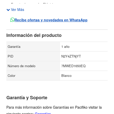
Fuente de energía: Eléctrica.
Ver Más
Niveles de temperatura: 4.
Panel de control: Manual (perillas).
Recibe ofertas y novedades en WhatsApp
Tapa de Metal.
Materiales absorbentes del sonido están ubicados
Información del producto
estratégicamente en todo el tambor de la secadora para
ayudar a reducir el ruido de funcionamiento.
Garantía
1 año
PID
N2Y4ZTNjYT
Número de modelo
7MWED1650EQ
Color
Blanco
Garantía y Soporte
Para más información sobre Garantías en Pacifiko visitar la
siguiente pagina:
Garantías