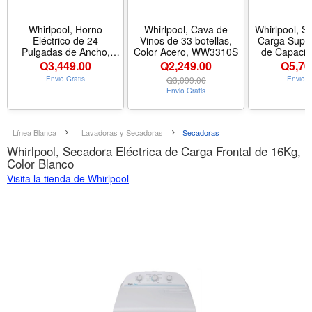
Whirlpool, Horno
Whirlpool, Cava de
Whirlpool, S
Eléctrico de 24
Vinos de 33 botellas,
Carga Super
Pulgadas de Ancho,
Color Acero, WW3310S
de Capacid
Acero Inoxidable
Blan
Q
3,449.00
Q2,249.00
Q
5,70
Envio Gratis
Q
3,099.00
Envio G
Envio Gratis
Línea Blanca
Lavadoras y Secadoras
Secadoras
Whirlpool, Secadora Eléctrica de Carga Frontal de 16Kg,
Color Blanco
Visita la tienda de Whirlpool