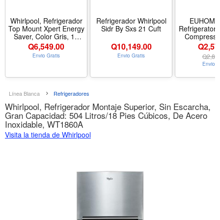
Whirlpool, Refrigerador
Refrigerador Whirlpool
EUHOMY 
Top Mount Xpert Energy
Sidr By Sxs 21 Cuft
Refrigerator
Saver, Color Gris, 17
Compressor
Pies Cúbicos
Cooler APP C
Q
6,549.00
Q
10,149.00
Q2,57
Fridge -
Envio Gratis
Envio Gratis
Q
2,82
Portable Re
Envio G
12/24V DC 
AC, Portable 
Camping, Tra
Set name 2
Línea Blanca
Refrigeradores
Whirlpool, Refrigerador Montaje Superior, Sin Escarcha,
Gran Capacidad: 504 Litros/18 Pies Cúbicos, De Acero
Inoxidable, WT1860A
Visita la tienda de Whirlpool