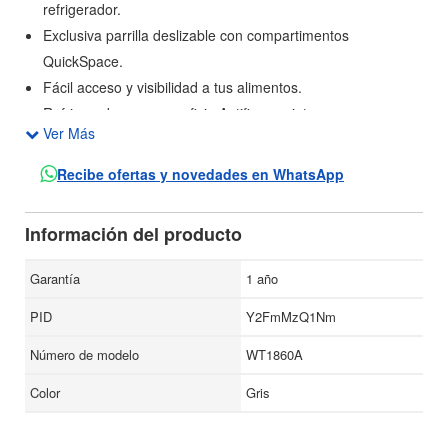
refrigerador.
Exclusiva parrilla deslizable con compartimentos
QuickSpace.
Fácil acceso y visibilidad a tus alimentos.
Refrigerador con superficie Antifingerprint.
Ver Más
Altura: 1.74 metros.
Ancho: 71.60 centímetros.
Recibe ofertas y novedades en WhatsApp
Profundidad: 80.80 centímetros.
Peso: 82 kilogramos.
Información del producto
Tipo de control: Mecánico ajustable.
Ubicación de controles: Interior.
Garantía
1 año
Control de humedad: Si.
PID
Y2FmMzQ1Nm
Control de temperatura: Manual.
Tipo de hielo: Triturado/Cubos.
Número de modelo
WT1860A
Cajones: 1 para frutas y verduras con cubierta, 1 para
Color
Gris
carnes frías FlexiSlide.
Depósito de agua móvil.