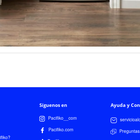
Síguenos en
Ayuda y Con
Pacifiko__com
servicioa
Pacifiko.com
Preguntas
fiko?