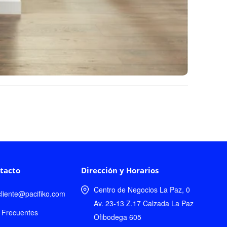
tacto
Dirección y Horarios
Centro de Negocios La Paz, 0
lcliente@pacifiko.com
Av. 23-13 Z.17 Calzada La Paz
 Frecuentes
Ofibodega 605