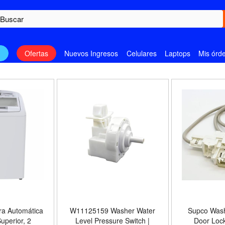
n
Ofertas
Nuevos Ingresos
Celulares
Laptops
Mis órd
a Automática
W11125159 Washer Water
Supco Was
uperior, 2
Level Pressure Switch |
Door Lock