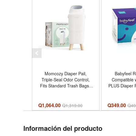
Momcozy Diaper Pail,
Babyfeel Re
Triple-Seal Odor Control,
Compatible 
Fits Standard Trash Bags |
PLUS Diaper Pa
Wide Opening for One-Hand
Exclusive 
Disposal, 28.86-Inch
Thickness | P
Ergonomic Height, Large
Elimination |
Q1,064.00
Q349.00
Q
1,319.00
Q
40
Capacity with Viewing
Scent | Hold
Window and Childproof Lock
Diapers | E
- Tamaño Diaper Pail
Información del producto