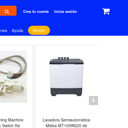
Crea tu cuenta
Inicia sesión
enes
Ayuda
Vender
hing Machine
Lavadora Semiautomática
Washing 
 Switch fits
Midea MT100W220 de
Washing 