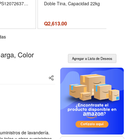
PS12072637
Doble Tina, Capacidad 22kg
Bracket, Ad
-00025E
Machine Sta
Wheels, A
Strong Lo
Q
2,613.00
Q
1,349.00
V
das
Carga, Color
uministros de lavandería.
 telas y otros suministros.