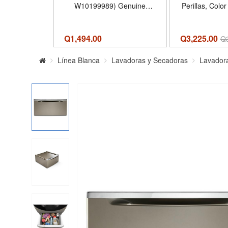
W10199989) Genuine
Perillas, Colo
Original Equipment
de Cap
Manufacturer (OEM + FSP)
Part
Q
1,494.00
Q3,225.00
Q
Línea Blanca
Lavadoras y Secadoras
Lavador