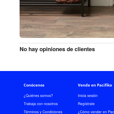
No hay opiniones de clientes
Conócenos
Vende en Pacifiko
¿Quiénes somos?
Inicia sesión
Trabaja con nosotros
Regístrate
Términos y Condiciones
¿Cómo vender en Paci