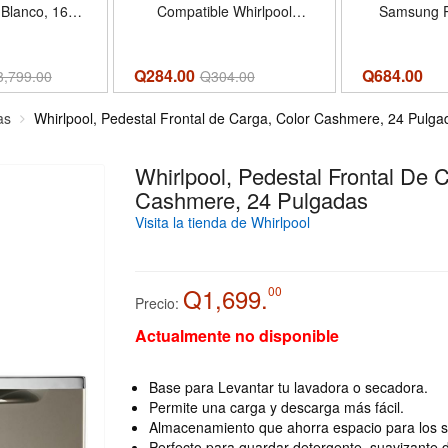
r Blanco, 16kg
Compatible Whirlpool
Samsung 
acidad
W11316246 AP6835020
DC34
Q284.00
Q
684.00
3,799.00
Q
304.00
as
Whirlpool, Pedestal Frontal de Carga, Color Cashmere, 24 Pulga
Whirlpool, Pedestal Frontal De 
Cashmere, 24 Pulgadas
Visita la tienda de Whirlpool
Q1,699.
00
Precio:
Actualmente no disponible
Base para Levantar tu lavadora o secadora.
Permite una carga y descarga más fácil.
Almacenamiento que ahorra espacio para los s
Perfecto para guardar detergente, suavizante de