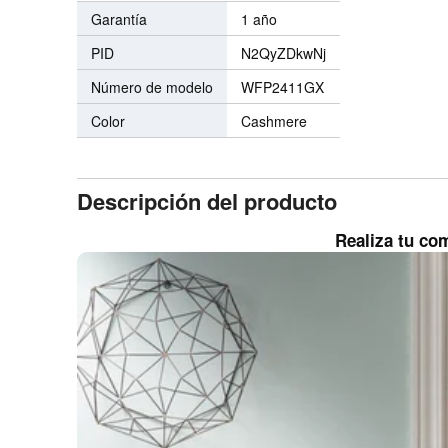
Garantía
1 año
PID
N2QyZDkwNj
Número de modelo
WFP2411GX
Color
Cashmere
Descripción del producto
Realiza tu com