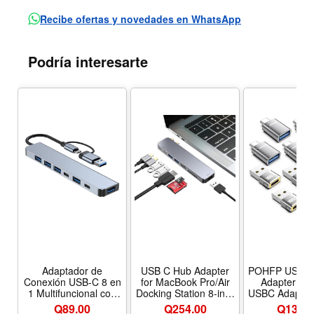
Recibe ofertas y novedades en WhatsApp
Podría interesarte
Adaptador de
USB C Hub Adapter
POHFP USB t
Conexión USB-C 8 en
for MacBook Pro/Air
Adapter USBA to
1 Multifuncional con
Docking Station 8-in-2
USBC Adapte
Lector de Tarjetas y
for Mac Book
10-Pack S
Q89.00
Q254.00
Q
134.0