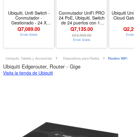
Ubiquiti, Unifi Switch -
Conmutador UniFi PRO
Ubiquiti UniF
Conmutador -
24 PoE, Ubiquiti, Switch
Cloud Gate
Gestionado - 24 X
de 24 puertos con 16
10/100/1000 (16 Poe+)
Puertos 802.3at PoE + 8
Q
7,089.00
Q7,135.00
Q
2,20
+ 2 X Gigabit SFP -
Puertos 802.3bt PoE ++
Envio Gratis
Q
12,909.00
Envio G
Sobremesa, Montaje En
Envio Gratis
Rack - Poe++ (95 W)
Cómputo, Tablets y Accesorios
Dispositivos para Redes
Routers WiFi
Ubiquiti Edgerouter, Router - Gige
Visita la tienda de Ubiquiti