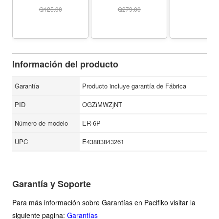
Múltiples Puertos
Accessories Dongle
Compatible
HDMI 4K@30Hz,
MacBoo
Q
125.00
Q
279.00
Thunderbolt 4/3, USB
Pro/Air,iPhon
3.0, SD/TF Card
Pro Max/15 Pl
Reader, USBC Dock
12 Samsung 
Multiport Adapter (Not
S26/S25/S24/
Work with Neo) - Color
Silvery
Información del producto
Garantía
Producto incluye garantía de Fábrica
PID
OGZiMWZjNT
Número de modelo
ER-6P
UPC
E43883843261
Garantía y Soporte
Para más información sobre Garantías en Pacifiko visitar la
siguiente pagina:
Garantías