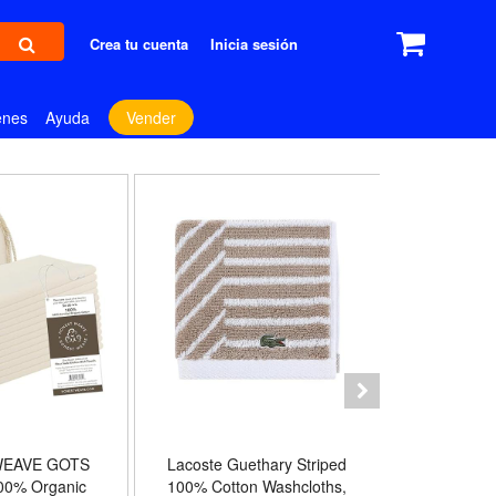
Crea tu cuenta
Inicia sesión
enes
Ayuda
Vender
EAVE GOTS
Lacoste Guethary Striped
GLAMBU
100% Organic
100% Cotton Washcloths,
Cotton Ov