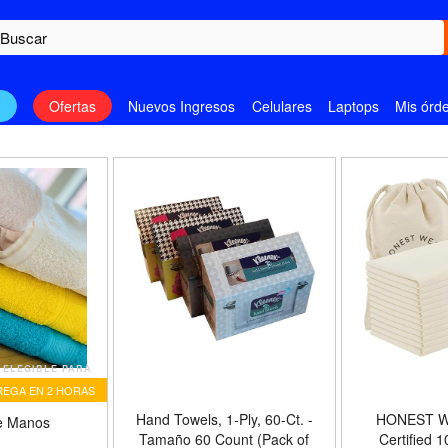
n
Ofertas
Nuevos Ingresos
Celulares
Laptops
Mis órd
ELEGIBLE PARA
EGA EN 2 HORAS
Hand Towels, 1-Ply, 60-Ct. -
HONEST W
e Manos
Tamaño 60 Count (Pack of
Certified 