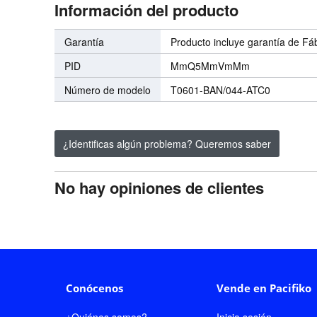
Información del producto
Garantía
Producto incluye garantía de Fá
PID
MmQ5MmVmMm
Número de modelo
T0601-BAN/044-ATC0
¿Identificas algún problema? Queremos saber
No hay opiniones de clientes
Conócenos
Vende en Pacifiko