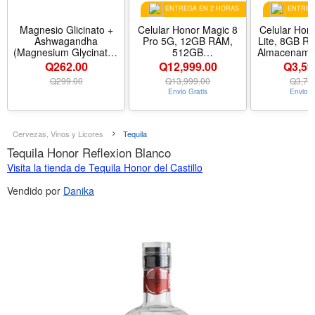
ENTREGA EN 2 HORAS
ENTREGA
Magnesio Glicinato +
Celular Honor Magic 8
Celular Hon
Ashwagandha
Pro 5G, 12GB RAM,
Lite, 8GB R
(Magnesium Glycinate),
512GB
Almacenamie
2740 mg, 120 Capsulas,
Almacenamiento, Color
Negro, Du
Q262.00
Q12,999.00
Q3,59
Carlyle, En Stock
Dorado, Dual SIM,
Liber
Q
299.00
Q
13,999.00
Q
3,79
Liberado
Envio Gratis
Envio G
Cervezas, Vinos y Licores
Tequila
Tequila Honor Reflexion Blanco
Visita la tienda de Tequila Honor del Castillo
Vendido por
Danika