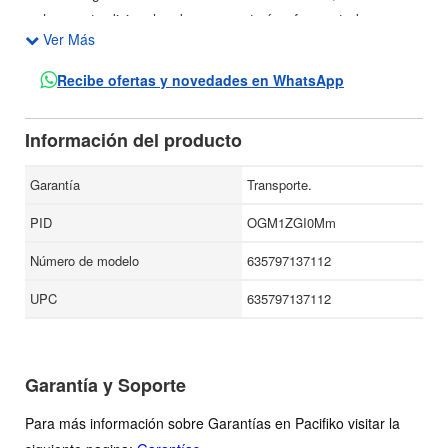
hornos tradicionales de mampostería y fermentado
Ver Más
lentamente.
Es una marca reconocida la cual tiene como imagen a la
Recibe ofertas y novedades en WhatsApp
famosa actriz Kate del Castillo.
Información del producto
Garantía
Transporte.
PID
OGM1ZGI0Mm
Número de modelo
635797137112
UPC
635797137112
Garantía y Soporte
Para más información sobre Garantías en Pacifiko visitar la