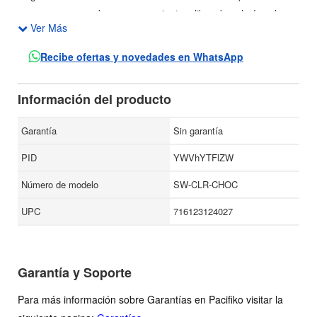
una manera sabrosa, conveniente y libre de calorías al
Ver Más
agua sabor, yogur, cereales, batidos, café, y mucho más.
Recibe ofertas y novedades en WhatsApp
Información del producto
Garantía
Sin garantía
PID
YWVhYTFlZW
Número de modelo
SW-CLR-CHOC
UPC
716123124027
Garantía y Soporte
Para más información sobre Garantías en Pacifiko visitar la