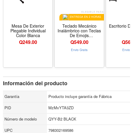
ELEGIBLE PARA
ENTREGA EN 2 HORAS
Mesa De Exterior
Teclado Mecánico
Escritorio D
Plegable Individual
Inalámbrico con Teclas
Color Blanca
De Emojis
Personalizables
Q
249.00
Q
549.00
Q
569
Logitech POP Keys
Color Coral En Español
Envio Gratis
Envio G
Información del producto
Garantía
Producto incluye garantía de Fábrica
PID
MzMxYTA3ZD
Número de modelo
QYY-B2 BLACK
UPC
798302169586