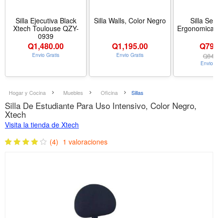
Silla Ejecutiva Black
Silla Walls, Color Negro
Silla Sec
Xtech Toulouse QZY-
Ergonomica
0939
Q
1,480.00
Q
1,195.00
Q790
Envio Gratis
Envio Gratis
Q
849
Envio G
Hogar y Cocina
Muebles
Oficina
Sillas
Silla De Estudiante Para Uso Intensivo, Color Negro,
Xtech
Visita la tienda de Xtech
(4)
1 valoraciones