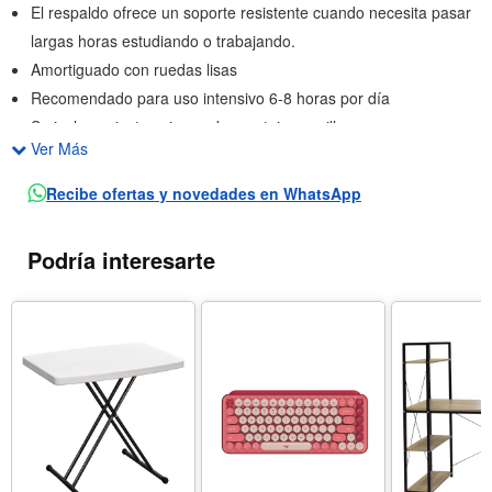
El respaldo ofrece un soporte resistente cuando necesita pasar
largas horas estudiando o trabajando.
Amortiguado con ruedas lisas
Recomendado para uso intensivo 6-8 horas por día
Se incluyen instrucciones de montaje sencillas.
Ver Más
Peso máximo soportado: 176.3 lb
Recibe ofertas y novedades en WhatsApp
Podría interesarte