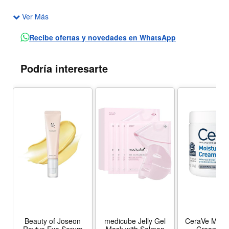
Ver Más
Recibe ofertas y novedades en WhatsApp
Podría interesarte
Beauty of Joseon
medicube Jelly Gel
CeraVe Moist
Revive Eye Serum
Mask with Salmon
Cream, F