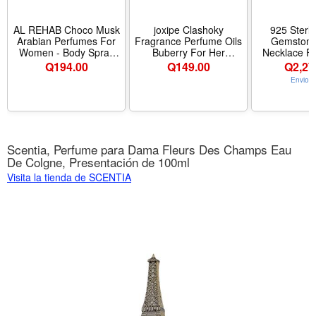
AL REHAB Choco Musk
joxipe Clashoky
925 Sterli
Arabian Perfumes For
Fragrance Perfume Oils
Gemstone
Women - Body Spray
Buberry For Her
Necklace 
200 ML - Experience A
Perfume Roll On Body
Men, 8M
Q
194.00
Q
149.00
Q
2,27
Captivating Long
Oil for Women (12ml)
24inches, Cub
Envio G
Lasting Perfume -
(Pack of 1) - Aroma
Birthstone 
Indulge In An
Buberry for her -
18K Gold Plat
Unforgettable Womens
Tamaño 0.17 Fl Oz
Cross Chain
Perfume, Crafted For
(Pack of 1)
Valentines Da
Elegance
Her Him - T
- Color 
Scentia, Perfume para Dama Fleurs Des Champs Eau
De Colgne, Presentación de 100ml
Visita la tienda de SCENTIA