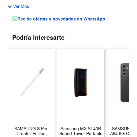
Ver Más
OS: Android 8.1/Android Go
Perfil: 8.9 mm
Recibe ofertas y novedades en WhatsApp
Peso: 154 g
Incluye chip Tigo
Podría interesarte
SAMSUNG S Pen
Samsung MX-ST40B
SAMSUNG G
Creator Edition,
Sound Tower Portable
A54 5G Clear