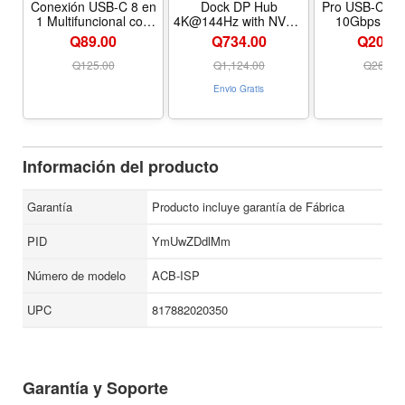
Conexión USB-C 8 en
Dock DP Hub
Pro USB-C Hub
1 Multifuncional con
4K@144Hz with NVMe
10Gbps 4K
Lector de Tarjetas y
Enclosure | 10G USB-
HDMI | 10
Q89.00
Q734.00
Q209.0
Múltiples Puertos
A/C, SD/TF slots,
charging, com
audio port, M.2 NVMe
with MacB
Q
125.00
Q
1,124.00
Q
269.0
enclosure, for Mac
Neo/Pro/Air, i
Envio Gratis
mini M4/M4 Pro 2024
Thinkpad Rog 
More
Información del producto
Garantía
Producto incluye garantía de Fábrica
PID
YmUwZDdlMm
Número de modelo
ACB-ISP
UPC
817882020350
Garantía y Soporte