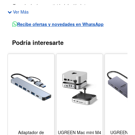
Tecnología de conectividad: Inalámbrico
Ver Más
Tipo: Punto de acceso inalámbrico
Velocidad de transferencia de datos: 300 Mbps
Recibe ofertas y novedades en WhatsApp
Color Negro
Podría interesarte
Adaptador de
UGREEN Mac mini M4
UGREEN Re