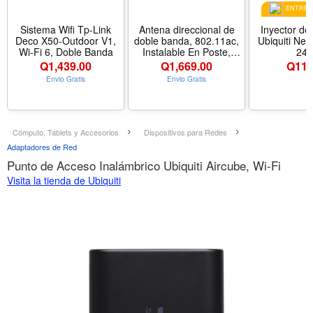
ENTREGA
Sistema Wifi Tp-Link
Antena direccional de
Inyector de
Deco X50-Outdoor V1,
doble banda, 802.11ac,
Ubiquiti Networ
Wi-Fi 6, Doble Banda
Instalable En Poste,
24
UMA-D Ubiquiti Unifi
Q
1,439.00
Q
1,669.00
Q
119
Envio Gratis
Envio Gratis
Cómputo, Tablets y Accesorios
Dispositivos para Redes
Adaptadores de Red
Punto de Acceso Inalámbrico Ubiquiti Aircube, Wi-Fi
Visita la tienda de Ubiquiti