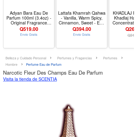
Adyan Bara Eau De
Lattafa Khamrah Qahwa
KHADLAJ 
Parfum 100ml (3.4oz) -
- Vanilla, Warm Spicy,
Khadlaj Ha
Original Fragrance
Cinnamon, Sweet - Eau
Concentrate
From Dubai - Unisex
de Parfum Long-Lasting
Oil 0.67 Oun
Q
519.00
Q
394.00
Q269
Perfume - Long Lasting
Fragrance for Unisex,
Envio Gratis
Envio Gratis
Q
319
Arabic Perfum
3.40 Ounce / 100 ml -
Aroma Vanilla
Belleza y Cuidado Personal
Perfumes y Fragancias
Perfumes
Hombre
Perfume Eau de Parfum
Narcotic Fleur Des Champs Eau De Parfum
Visita la tienda de SCENTIA