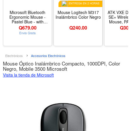
ENTREGA EN 2 HORAS
Microsoft Bluetooth
Mouse Logitech M317
ATK VXE Dra
Ergonomic Mouse -
Inalámbrico Color Negro
SE+ Wirele
Pastel Blue - with
Mouse, PA
Thumb Rest, Precise
Sensor, D
Q
679.00
Q
240.00
Q
304
Tracking, and
18,000, 55g L
Envio Gratis
Customizable Buttons -
70 Hr Battery
Color Pastel Blue
Mo
2.4G/Bluetoo
Black - Col
Nombre de 
Electrónicos
Accesorios Electrónicos
SE
Mouse Óptico Inalámbrico Compacto, 1000DPI, Color
Negro, Mobile 3500 Microsoft
Visita la tienda de Microsoft