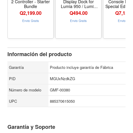
2 Controller - Starter
Display Dock for
Console NB
Compatibilidad: Win 10 64 bits, Win 10 32 bits, Win 8.1 32
Bundle
Lumia 950 / Lumia
Special Editio
bits, Win 8.1 64 bits, Win 8 32 bits, Win 8 64 bits, Win 7 32
950 XL - Black
White
Q
2,199.00
Q
494.00
Q
7,129.
bits, Win 7 64 bits, Win RT 8.1, Win RT 8 Mac OS 10.10,
Envio Gratis
Envio Gratis
Envio Grat
Mac OS 10.9, Mac OS 10.8, Mac OS 10.7.
Información del producto
Garantía
Producto incluye garantía de Fábrica
PID
MGUxNzdkZG
Número de modelo
GMF-00380
UPC
885370615050
Garantía y Soporte