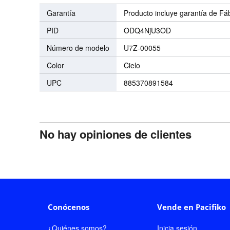
Garantía
Producto incluye garantía de Fá
PID
ODQ4NjU3OD
Número de modelo
U7Z-00055
Color
Cielo
UPC
885370891584
No hay opiniones de clientes
Conócenos
Vende en Pacifiko
¿Quiénes somos?
Inicia sesión