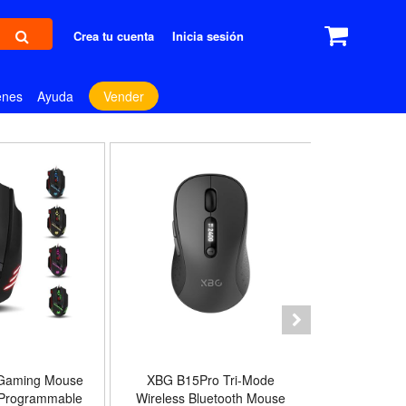
Crea tu cuenta
Inicia sesión
enes
Ayuda
Vender
E
 Gaming Mouse
XBG B15Pro Tri-Mode
Mouse Logi
 Programmable
Wireless Bluetooth Mouse
Zurdos 