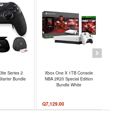
lite Series 2
Xbox One X 1TB Console
Microsoft 
 Starter Bundle
NBA 2K20 Special Edition
Dock for Lu
Bundle White
950 X
Q
7,129.00
Q
494.00