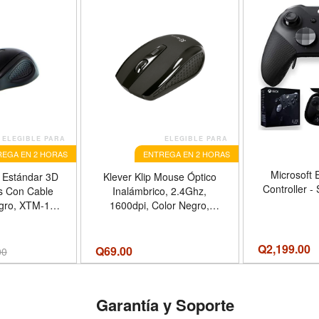
ELEGIBLE PARA
ELEGIBLE PARA
EGA EN 2 HORAS
ENTREGA EN 2 HORAS
Microsoft E
 Estándar 3D
Klever Klip Mouse Óptico
Controller -
s Con Cable
Inalámbrico, 2.4Ghz,
gro, XTM-175
1600dpi, Color Negro,
ch
Xtreme
Q
2,199.00
Q
69.00
00
Garantía y Soporte