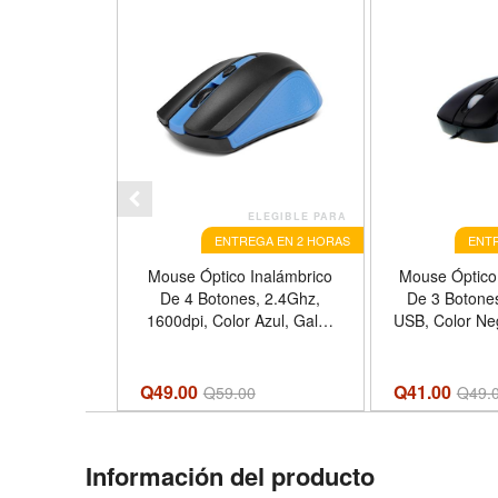
ELEGIBLE PARA
ENTREGA EN 2 HORAS
ENTR
Mouse Óptico Inalámbrico
Mouse Óptico
De 4 Botones, 2.4Ghz,
De 3 Botone
1600dpi, Color Azul, Galos
USB, Color Ne
Xtech
Xte
Q49.00
Q41.00
Q
59.00
Q
49.
Información del producto