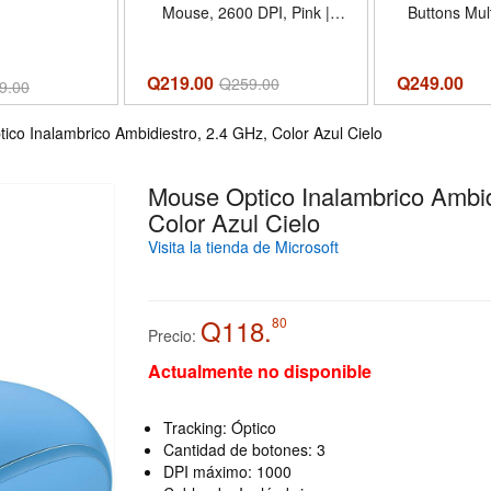
Mouse, 2600 DPI, Pink |
Buttons Mu
Ergonomic Design with Side
Lights USB
Grips, Adjustable DPI, 2-
Weight Tuni
Year Battery, Compact Size,
Desktop,
Q219.00
Q
249.00
Q
259.00
9.00
USB-A Plug Play, Wide OS
Compatibility - Color Pink
ico Inalambrico Ambidiestro, 2.4 GHz, Color Azul Cielo
Mouse Optico Inalambrico Ambid
Color Azul Cielo
Visita la tienda de Microsoft
Q118.
80
Precio:
Actualmente no disponible
Tracking: Óptico
Cantidad de botones: 3
DPI máximo: 1000