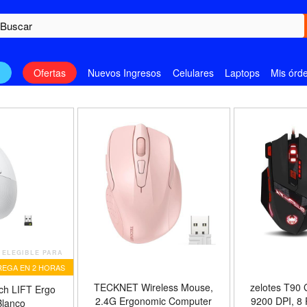
n
Ofertas
Nuevos Ingresos
Celulares
Laptops
Mis órd
ELEGIBLE PARA
EGA EN 2 HORAS
TECKNET Wireless Mouse,
zelotes T90
ch LIFT Ergo
2.4G Ergonomic Computer
9200 DPI, 8
Blanco