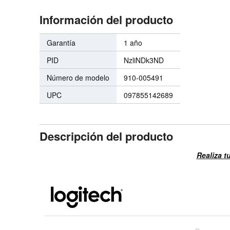
Información del producto
Garantía
1 año
PID
NzliNDk3ND
Número de modelo
910-005491
UPC
097855142689
Descripción del producto
Realiza t