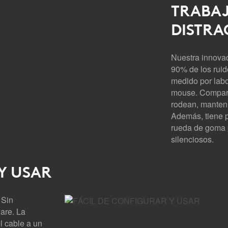
TRABA
DISTRA
Nuestra innovad
90% de los ruid
medido por labo
mouse. Comparad
rodean, manteni
Además, tiene p
rueda de goma 
silenciosos.
Y USAR
 Sin
are. La
el cable a un