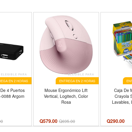
ELEGIBLE PARA
ELEGIBLE PARA
EGA EN 2 HORAS
ENTREGA EN 2 HORAS
EN
 De 4 Puertos
Mouse Ergonómico Lift
Caja De 
-0088 Argom
Vertical, Logitech, Color
Crayola 
Rosa
Lavables, 
Gruesa, No
Co
Q579.00
Q
290.00
00
Q
695.00