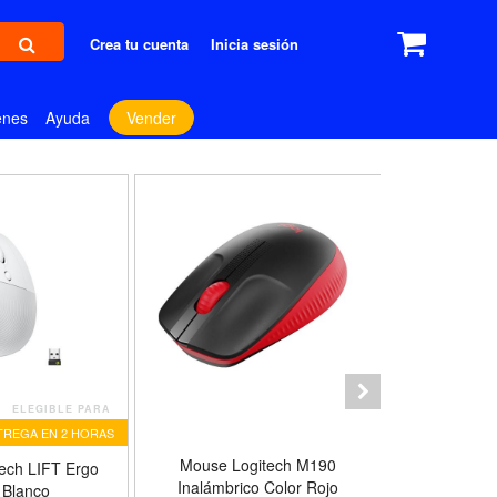
Crea tu cuenta
Inicia sesión
enes
Ayuda
Vender
ELEGIBLE PARA
TREGA EN 2 HORAS
E
Mouse Logitech M190
ech LIFT Ergo
Teclado Lo
Inalámbrico Color Rojo
 Blanco
Mini Inalámb