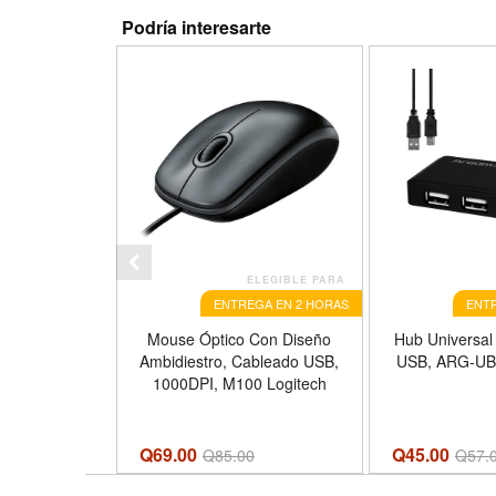
Podría interesarte
ELEGIBLE PARA
ENTREGA EN 2 HORAS
ENTR
Mouse Óptico Con Diseño
Hub Universal
Ambidiestro, Cableado USB,
USB, ARG-UB
1000DPI, M100 Logitech
Q69.00
Q45.00
Q
85.00
Q
57.