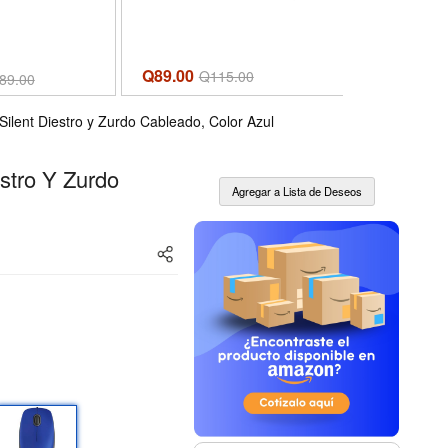
Col
Q89.00
Q
115.00
Q680.00
89.00
Q
ilent Diestro y Zurdo Cableado, Color Azul
stro Y Zurdo