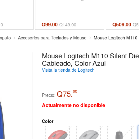
Q99.00
Q509.00
00
Q
149.00
Q
5
mputo
Accesorios para Teclados y Mouse
Mouse Logitech M110 S
Mouse Logitech M110 Silent Die
Cableado, Color Azul
Visita la tienda de Logitech
Q75.
00
Precio:
Actualmente no disponible
Color