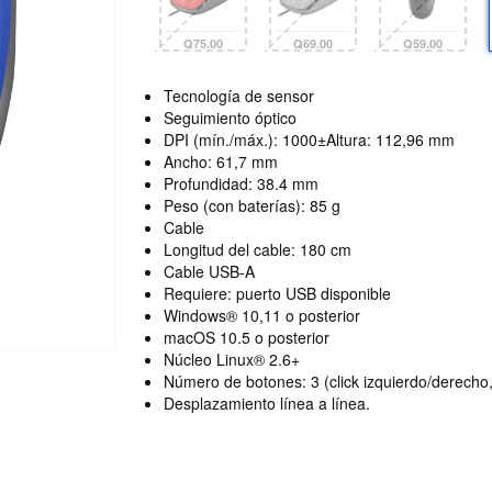
Q75.00
Q69.00
Q59.00
Tecnología de sensor
Seguimiento óptico
DPI (mín./máx.): 1000±Altura: 112,96 mm
Ancho: 61,7 mm
Profundidad: 38.4 mm
Peso (con baterías): 85 g
Cable
Longitud del cable: 180 cm
Cable USB-A
Requiere: puerto USB disponible
Windows®︎ 10,11 o posterior
macOS 10.5 o posterior
Núcleo Linux® 2.6+
Número de botones: 3 (click izquierdo/derecho, 
Desplazamiento línea a línea.