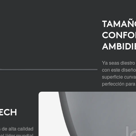
TAMAÑ
CONFOR
AMBIDI
Ya seas diestro 
con este diseño
superficie curv
perfección para 
TECH
 de alta calidad
el líder mundial