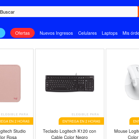
n
Ofertas
Nuevos Ingresos
Celulares
Laptops
Mis órd
ELEGIBLE PARA
ELEGIBLE PARA
EGA EN 2 HORAS
ENTREGA EN 2 HORAS
EN
itech Studio
Teclado Logitech K120 con
Mouse Logit
lor Rosa
Cable Color Negro
Color