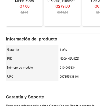
MPBK Xtech
2 K380S, Bluetooth,
Gris Azul
Color Blanco
Q7.00
Q279.00
Q65.0
Q
9.00
Q
379.00
Q
85.00
Información del producto
Garantía
1 año
PID
N2QxN2U5ZD
Número de modelo
910-005334
UPC
097855138101
Garantía y Soporte
Para más información sobre Garantías en Pacifiko visitar la