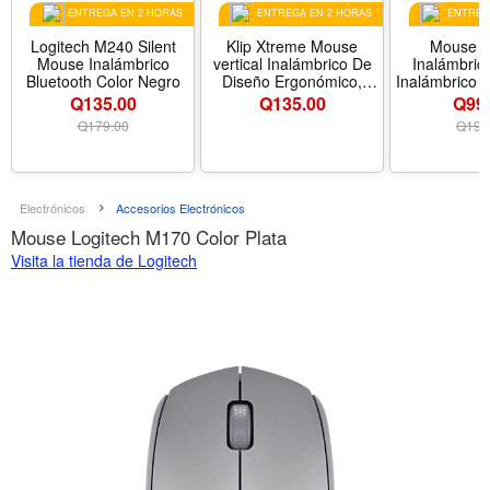
ENTREGA EN 2 HORAS
ENTREGA EN 2 HORAS
ENTREGA
Logitech M240 Silent
Klip Xtreme Mouse
Mouse 
Mouse Inalámbrico
vertical Inalámbrico De
Inalámbric
Bluetooth Color Negro
Diseño Ergonómico,
Inalámbrico 
2.4GHz, Color Negro,
color Pl
Q135.00
Q
135.00
Q99
KMW-390 EverRest
Q
179.00
Q
199
Electrónicos
Accesorios Electrónicos
Mouse Logitech M170 Color Plata
Visita la tienda de Logitech