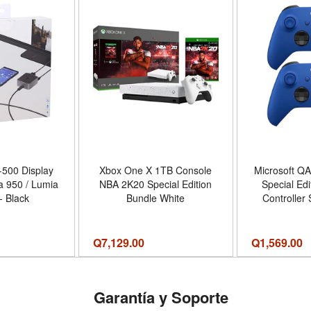
-500 Display
Xbox One X 1TB Console
Microsoft Q
a 950 / Lumia
NBA 2K20 Special Edition
Special Edi
- Black
Bundle White
Controller
Pack - Col
Q
7,129.00
Q
1,569.00
Garantía y Soporte