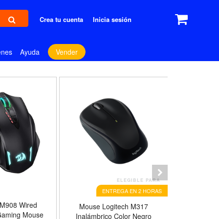
Crea tu cuenta
Inicia sesión
enes
Ayuda
Vender
ELEGIBLE PARA
ENTREGA EN 2 HORAS
 M908 Wired
KLIM 
Mouse Logitech M317
aming Mouse
Recharge
Inalámbrico Color Negro