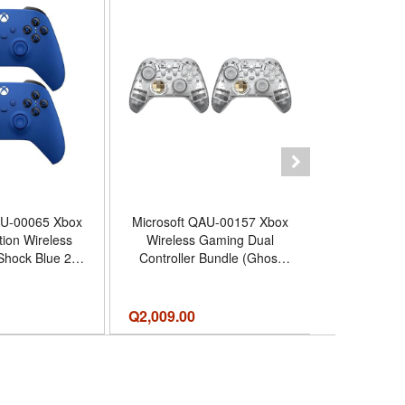
AU-00065 Xbox
Microsoft QAU-00157 Xbox
Xbox Wirele
tion Wireless
Wireless Gaming Dual
Daystrike
 Shock Blue 2
Controller Bundle (Ghost
Edition for 
or Shock Blue
Cipher Special Edition) for
Xbox One, 
Xbox Series X|S, Xbox One,
D
Windows PC, Android and
Q
2,009.00
Q
799.00
iOS - Color Ghost Cipher