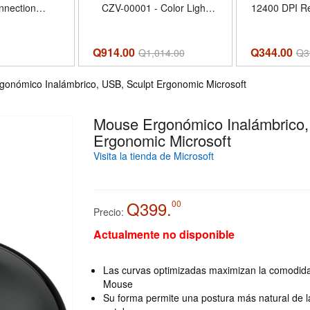
nection
CZV-00001 - Color Light
12400 DPI R
/BT5.2),55g
Grey
| Stabl
K DPI Optical
Connectio
0 Million Key
Keybinding 
Q914.00
Q344.00
Q
1,014.00
Q
3
c Design,for
Backlight, 
/Mac(Black) -
Body 
onómico Inalámbrico, USB, Sculpt Ergonomic Microsoft
k - Tamaño
slip sticker
Mouse Ergonómico Inalámbrico,
Ergonomic Microsoft
Visita la tienda de Microsoft
Q399.
00
Precio:
Actualmente no disponible
Las curvas optimizadas maximizan la comodida
Mouse
Su forma permite una postura más natural de l