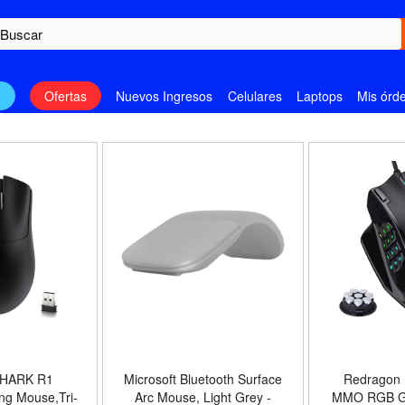
n
Ofertas
Nuevos Ingresos
Celulares
Laptops
Mis órd
SHARK R1
Microsoft Bluetooth Surface
Redragon
ng Mouse,Tri-
Arc Mouse, Light Grey -
MMO RGB G