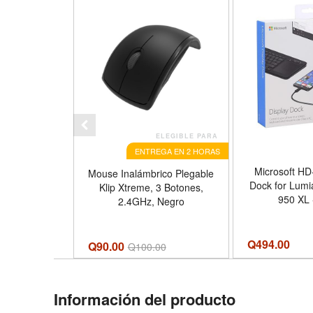
ELEGIBLE PARA
ENTREGA EN 2 HORAS
Microsoft HD
Mouse Inalámbrico Plegable
Dock for Lumi
Klip Xtreme, 3 Botones,
950 XL 
2.4GHz, Negro
Q
494.00
Q90.00
Q
100.00
Información del producto