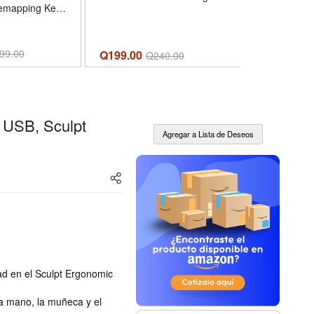
emapping Keys
Gaming
e Lag-Free
Charging 
n, Redefine
Version - 
Macro, Vibing
Sensor an
Q349.00
99.00
Q
Q199.00
Q
240.00
Ergonomic Grip
Battery - U
Comfort
Great PC
Wireless -
 USB, Sculpt
d en el Sculpt Ergonomic
a mano, la muñeca y el