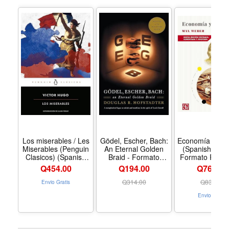
Los miserables / Les
Gödel, Escher, Bach:
Economía y soc
Miserables (Penguin
An Eternal Golden
(Spanish Editi
Clasicos) (Spanish
Braid - Formato
Formato Pape
Edition) - Formato
Paperback
Q
454.00
Q194.00
Q764.00
Mass Market
Paperback
Q
314.00
Q
839.00
Envio Gratis
Envio Gratis