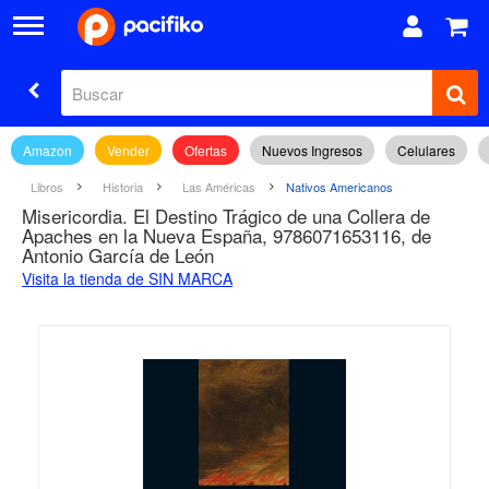
Amazon
Vender
Ofertas
Nuevos Ingresos
Celulares
Libros
Historia
Las Américas
Nativos Americanos
Misericordia. El Destino Trágico de una Collera de
Apaches en la Nueva España, 9786071653116, de
Antonio García de León
Visita la tienda de SIN MARCA