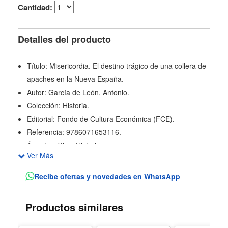
Cantidad:
Detalles del producto
Título: Misericordia. El destino trágico de una collera de
apaches en la Nueva España.
Autor: García de León, Antonio.
Colección: Historia.
Editorial: Fondo de Cultura Económica (FCE).
Referencia: 9786071653116.
Área temática: Historia.
Ver Más
Idioma: español.
Páginas: 215.
Recibe ofertas y novedades en WhatsApp
Peso: 0.59 libras.
Dimensiones del producto: 21 x 14 centímetros.
Productos similares
Reseña:
En la presente obra, García de León nos adentra a