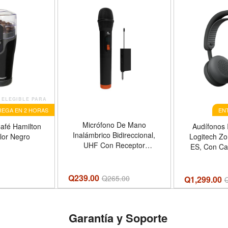
ELEGIBLE PARA
EGA EN 2 HORAS
EN
Micrófono De Mano
afé Hamilton
Audífonos 
Inalámbrico Bidireccional,
lor Negro
Logitech Zo
UHF Con Receptor
ES, Con Ca
Recargable, Unixon Xtech
Ruido, Co
Q239.00
Q
265.00
Q1,299.00
Garantía y Soporte