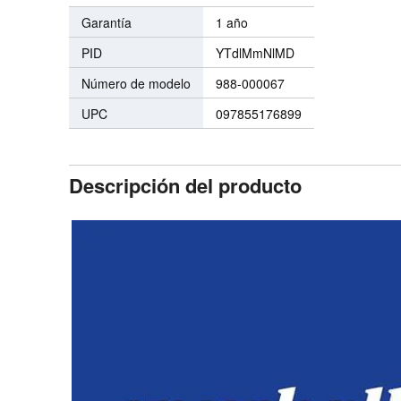
Garantía
1 año
PID
YTdlMmNlMD
Número de modelo
988-000067
UPC
097855176899
Descripción del producto