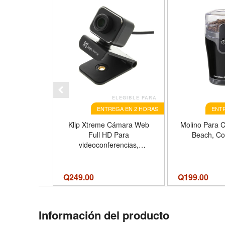
ELEGIBLE PARA
ENTREGA EN 2 HORAS
ENTR
Klip Xtreme Cámara Web
Molino Para C
Full HD Para
Beach, Co
videoconferencias,
Laguham
Q
249.00
Q
199.00
Información del producto