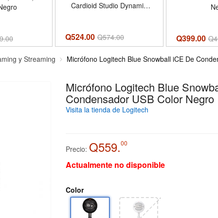
Cardioid Studio Dynamic
Negro
N
Metal Desk Mic | Compatible
with Audio Interface, Audio
Mixer, Sound Card for Vocal
Q524.00
Q
574.00
Q399.00
9.00
Q
4
Recording, Streaming,
Voiceover, Music, Content
aming y Streaming
Micrófono Logitech Blue Snowball iCE De Cond
Creation - Set name PD100
Micrófono Logitech Blue Snowba
Condensador USB Color Negro
Visita la tienda de Logitech
Q559.
00
Precio:
Actualmente no disponible
Color