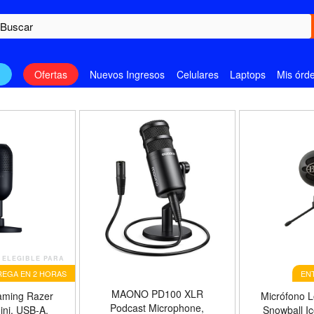
n
Ofertas
Nuevos Ingresos
Celulares
Laptops
Mis órd
ELEGIBLE PARA
EGA EN 2 HORAS
EN
MAONO PD100 XLR
aming Razer
Micrófono 
Podcast Microphone,
ini, USB-A,
Snowball I