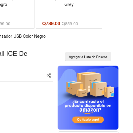
egro
Grey
Q789.00
Q585.00
99.00
Q
859.00
Q
ensador USB Color Negro
ll ICE De