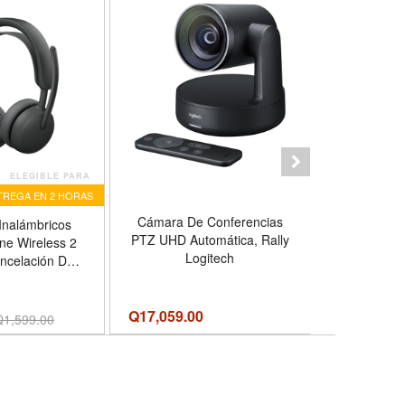
ELEGIBLE PARA
TREGA EN 2 HORAS
Cámara De Conferencias
Audífonos
Inalámbricos
PTZ UHD Automática, Rally
Logit
ne Wireless 2
Logitech
ncelación De
lor Grafito
Q
17,059.00
Q199.00
Q
Q
1,599.00