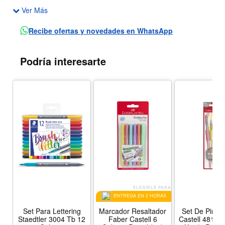
Ver Más
cobalto, B = colores de punta de pincel 104 esmalte
amarillo claro, 129 laca rosa rubia, 154 turquesa cobalto
Recibe ofertas y novedades en WhatsApp
claro, 162 verde ftalo claro
Ideal para letras creativas y arte de letras.
Podría interesarte
ELEGIBLE PARA
ENTREGA EN 2 HORAS
Set Para Lettering
Marcador Resaltador
Set De Pince
Staedtler 3004 Tb 12
Faber Castell 6
Castell 481620