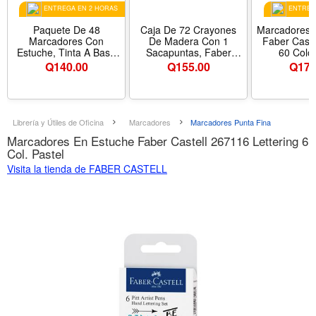
ENTREGA EN 2 HORAS
ENTREGA
Paquete De 48
Caja De 72 Crayones
Marcadores 
Marcadores Con
De Madera Con 1
Faber Caste
Estuche, Tinta A Base
Sacapuntas, Faber
60 Color
De Agua, Faber Castell
Castell
Q
140.00
Q
155.00
Q
175
Librería y Útiles de Oficina
Marcadores
Marcadores Punta Fina
Marcadores En Estuche Faber Castell 267116 Lettering 6
Col. Pastel
Visita la tienda de FABER CASTELL