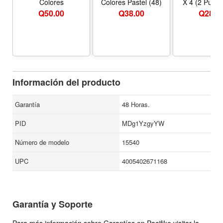
Colores
Colores Pastel (48)
X 4 (2 Pulga
Pulgadas,
Q
50.00
Q
38.00
Q
28.0
Pulgadas,
Pulgadas) Colores
Pastel
Información del producto
Garantía
48 Horas.
PID
MDg1YzgyYW
Número de modelo
15540
UPC
4005402671168
Garantía y Soporte
Para más información sobre Garantías en Pacifiko visitar la