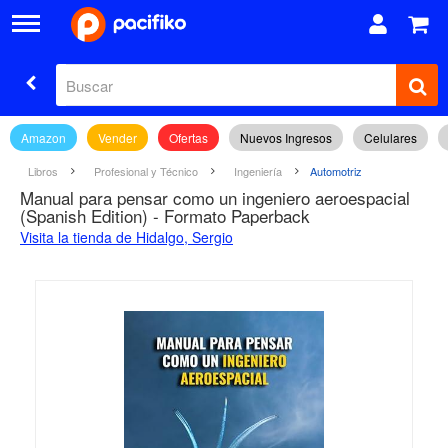
Amazon
Vender
Ofertas
Nuevos Ingresos
Celulares
Libros
Profesional y Técnico
Ingeniería
Automotriz
Manual para pensar como un ingeniero aeroespacial
(Spanish Edition) - Formato Paperback
Visita la tienda de Hidalgo, Sergio