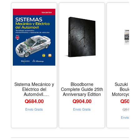
Sistema Mecánico y
Bloodborne
Suzuki Intru
Eléctrico del
Complete Guide 25th
Boulevard
Automóvil.
Anniversary Edition
Motorcycle (1
Tecnología
2009) Service 
Q
684.00
Q
904.00
Q504.00
automotriz:
Manual - For
mantenimiento y
Paperbac
Q
574.00
Envio Gratis
Envio Gratis
reparación de
Envio Gratis
vehículos - Formato
Paperback