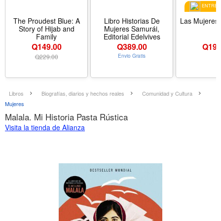
ENTREGA
The Proudest Blue: A
Libro Historias De
Las Mujeres 
Story of Hijab and
Mujeres Samurái,
Family
Editorial Edelvives
Q149.00
Q
389.00
Q
195
Q
229.00
Envio Gratis
Libros
Biografías, diarios y hechos reales
Comunidad y Cultura
Mujeres
Malala. Mi Historia Pasta Rústica
Visita la tienda de Alianza