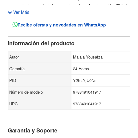
convicciones y luchó por su derecho a la educación. El 9 de
Ver Más
octubre de 2012 estuvo a punto de perder la vida por la
causa: le dispararon a quemarropa en el autobús cuando
Recibe ofertas y novedades en WhatsApp
volvía a casa del colegio.
Información del producto
Autor
Malala Yousafzai
Garantía
24 Horas.
PID
Y2EzYjU0Nm
Número de modelo
9788491041917
UPC
9788491041917
Garantía y Soporte