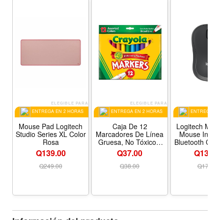
ELEGIBLE PARA
ELEGIBLE PARA
ELE
ENTREGA EN 2 HORAS
ENTREGA EN 2 HORAS
ENTREGA EN
Mouse Pad Logitech
Caja De 12
Logitech M240
Studio Series XL Color
Marcadores De Línea
Mouse Inalá
Rosa
Gruesa, No Tóxicos,
Bluetooth Col
Crayola
Q139.00
Q37.00
Q135.0
Q
249.00
Q
38.00
Q
179.0