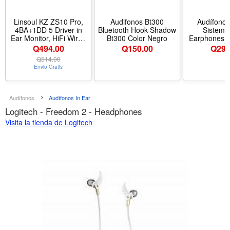
Linsoul KZ ZS10 Pro,
Audifonos Bt300
Audífonos
4BA+1DD 5 Driver in
Bluetooth Hook Shadow
Sistem S
Ear Monitor, HiFi Wired
Bt300 Color Negro
Earphones T
Earbuds, Gaming
Q494.00
Q
150.00
Q
295
Earbuds, Hybrid IEM
Q
514.00
Earphones with
Envio Gratis
Stainless Steel
Faceplate, Detachable
Cable for
Musician(Without Mic,
Audífonos
Audífonos In Ear
Black) - Color Black -
Logitech - Freedom 2 - Headphones
Estilo Without Mic
Visita la tienda de Logitech