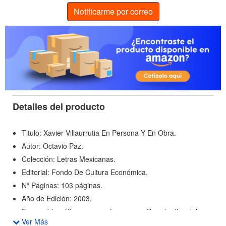
Notificarme por correo
Detalles del producto
Titulo: Xavier Villaurrutia En Persona Y En Obra.
Autor: Octavio Paz.
Colección: Letras Mexicanas.
Editorial: Fondo De Cultura Económica.
Nº Páginas: 103 páginas.
Año de Edición: 2003.
Ensayo biográfico que consigue un perfil sustantivo del
Ver Más
célebre poeta Contemporáneo. Paz (1914-1998) conoció