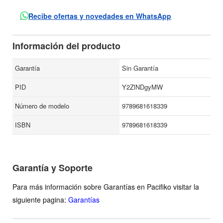
personalmente al autor de "Nostalgia de la muerte", cuya
Recibe ofertas y novedades en WhatsApp
discreta y firme personalidad lo ubicó entre los más
respetados del controvertido grupo literario al que
Información del producto
perteneció.
Garantía
Sin Garantía
PID
Y2ZlNDgyMW
Número de modelo
9789681618339
ISBN
9789681618339
Garantía y Soporte
Para más información sobre Garantías en Pacifiko visitar la
siguiente pagina:
Garantías