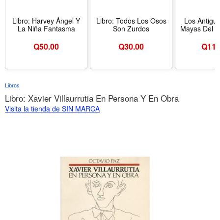
Libro: Harvey Ángel Y
Libro: Todos Los Osos
Los Antigu
La Niña Fantasma
Son Zurdos
Mayas Del U
Q
50.00
Q
30.00
Q
110
Libros
Libro: Xavier Villaurrutia En Persona Y En Obra
Visita la tienda de SIN MARCA