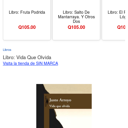
Libro: Fruta Podrida
Libro: Salto De
Libro: El P
Mantarraya. Y Otros
Lógi
Dos
Q
105.00
Q
105.00
Q
105
Libros
Libro: Vida Que Olvida
Visita la tienda de SIN MARCA