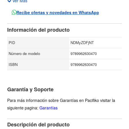
Ver Más
trama con una prosa que tiene olores y sonidos, sudor,
lágrimas, golpes, aguardiente.
Recibe ofertas y novedades en WhatsApp
En 1885, siendo Panamá un departamento de Colombia, el
abogado bogotano, Pedro Regalado y su esposa Antonia,
Información del producto
cartagenera, deciden instalarse en la "ciudad" de Colón
situada en el lado atlántico del Istmo, tras huir de las
PID
NDMyZDFjNT
guerras civiles y de la intolerancia.
Número de modelo
9789962630470
ISBN
9789962630470
Garantía y Soporte
Para más información sobre Garantías en Pacifiko visitar la
siguiente pagina:
Garantías
Descripción del producto