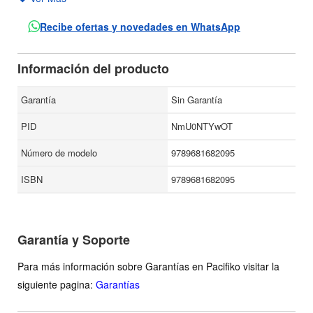
vida mexicana. El libro arranca en un momento clave de la
historia mexicana reciente, el movimiento estudiantil del 68,
Recibe ofertas y novedades en WhatsApp
y se detiene antes de que suceda el terremoto de 1985.
Juan Villoro retrata una época con innegable fidelidad y al
Información del producto
mismo tiempo crea situaciones radicalmente ficticias.
Garantía
Sin Garantía
PID
NmU0NTYwOT
Número de modelo
9789681682095
ISBN
9789681682095
Garantía y Soporte
Para más información sobre Garantías en Pacifiko visitar la
siguiente pagina:
Garantías