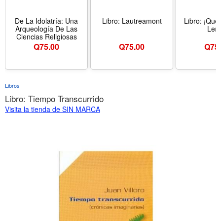
De La Idolatría: Una
Libro: Lautreamont
Libro: ¡Que
Arqueología De Las
Lent
Ciencias Religiosas
Q
75.00
Q
75.00
Q
75
Libros
Libro: Tiempo Transcurrido
Visita la tienda de SIN MARCA