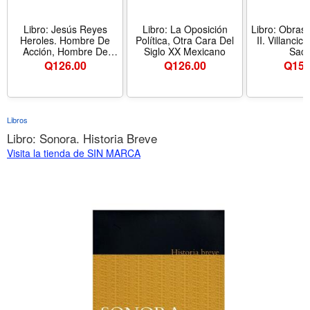
Libro: Jesús Reyes
Libro: La Oposición
Libro: Obras
Heroles. Hombre De
Política, Otra Cara Del
II. Villancic
Acción, Hombre De
Siglo XX Mexicano
Sacr
Historia
Q
126.00
Q
126.00
Q
150
Libros
Libro: Sonora. Historia Breve
Visita la tienda de SIN MARCA