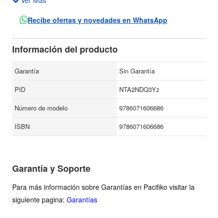
más relevante de la historia de Sonora; ofrece a la vez una
visión panorámica sustentada en fuentes documentales y
Recibe ofertas y novedades en WhatsApp
distintas opciones teóricas y metodológicas.
Esta breve historia aspira a servir de guía o introducción
Información del producto
general para el estudio del pasado sonorense. Los lectores
pueden apoyarse en la bibliografía comentada para
Garantía
Sin Garantía
profundizar tanto en la interpretación temática como en las
PID
NTA2NDQ3Yz
lecturas básicas.
Número de modelo
9786071606686
ISBN
9786071606686
Garantía y Soporte
Para más información sobre Garantías en Pacifiko visitar la
siguiente pagina:
Garantías