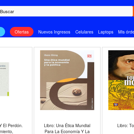
n
Ofertas
Nuevos Ingresos
Celulares
Laptops
Mis órd
 Y El Perdón.
Libro: Una Ética Mundial
Libro: 
miento,
Para La Economía Y La