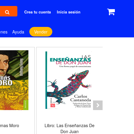
Crea tu cuenta
Inicia sesión
enes
Ayuda
Vender
Tomas Moro
Libro: Las Enseñanzas De
Libro: Levia
Don Juan
Forma Y 