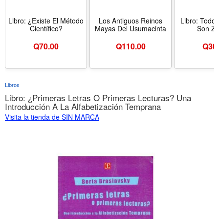
Libro: ¿Existe El Método
Los Antiguos Reinos
Libro: Todo
Científico?
Mayas Del Usumacinta
Son Zu
Q
70.00
Q
110.00
Q
30
Libros
Libro: ¿Primeras Letras O Primeras Lecturas? Una
Introducción A La Alfabetización Temprana
Visita la tienda de SIN MARCA