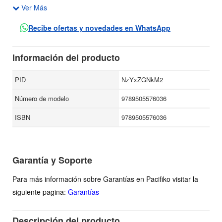
Ver Más
La importancia de las instituciones educativas, la
postulación de una teoría del aprendizaje que incluya a la
Recibe ofertas y novedades en WhatsApp
diversidad y no la defina como anomalía, así como la
presentación de las nuevas tecnologías como
Información del producto
continuadoras de tendencias ya existentes que promueven
el aprendizaje por indagación, son reflexiones que se
PID
NzYxZGNkM2
desarrollan en este libro.
Número de modelo
9789505576036
ISBN
9789505576036
Garantía y Soporte
Para más información sobre Garantías en Pacifiko visitar la
siguiente pagina:
Garantías
Descripción del producto